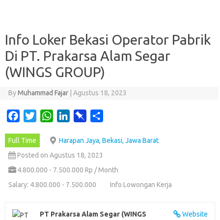
Info Loker Bekasi Operator Pabrik
Di PT. Prakarsa Alam Segar
(WINGS GROUP)
By
Muhammad Fajar
|
Agustus 18, 2023
F
T
W
L
P
S
a
w
h
i
i
h
Full Time
Harapan Jaya, Bekasi, Jawa Barat
c
i
a
n
n
a
e
t
t
k
b
r
Posted on Agustus 18, 2023
b
t
s
e
o
e
4.800.000 - 7.500.000 Rp / Month
o
e
A
d
a
Salary: 4.800.000 - 7.500.000
Info Lowongan Kerja
o
r
p
I
r
k
p
n
d
PT Prakarsa Alam Segar (WINGS
Website