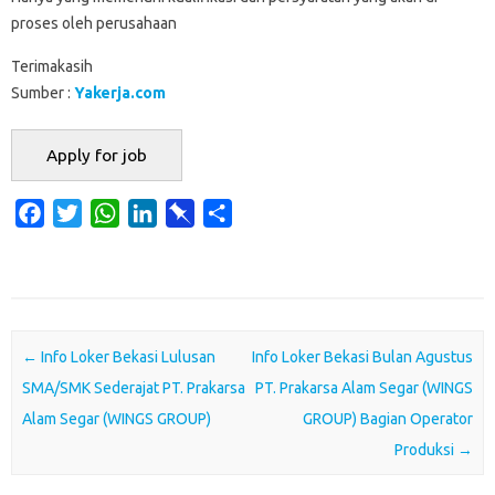
proses oleh perusahaan
Terimakasih
Sumber :
Yakerja.com
F
T
W
L
P
S
a
w
h
i
i
h
c
i
a
n
n
a
e
t
t
k
b
r
b
t
s
e
o
e
o
e
A
d
a
Post navigation
←
Info Loker Bekasi Lulusan
Info Loker Bekasi Bulan Agustus
o
r
p
I
r
SMA/SMK Sederajat PT. Prakarsa
PT. Prakarsa Alam Segar (WINGS
k
p
n
d
Alam Segar (WINGS GROUP)
GROUP) Bagian Operator
Produksi
→