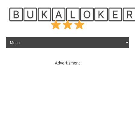
🄱🅄🄺🄰🄻🄾🄺🄴
Skip to content
Advertisment