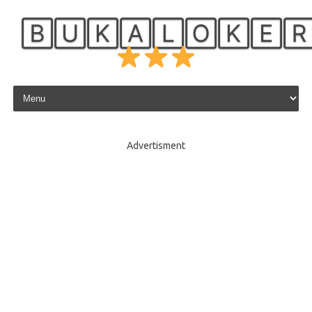
🄱🅄🄺🄰🄻🄾🄺🄴
Skip to content
Advertisment