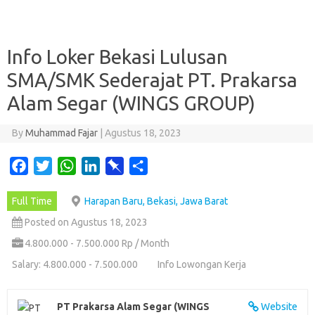
Info Loker Bekasi Lulusan
SMA/SMK Sederajat PT. Prakarsa
Alam Segar (WINGS GROUP)
By
Muhammad Fajar
|
Agustus 18, 2023
F
T
W
L
P
S
a
w
h
i
i
h
Full Time
Harapan Baru, Bekasi, Jawa Barat
c
i
a
n
n
a
e
t
t
k
b
r
Posted on Agustus 18, 2023
b
t
s
e
o
e
4.800.000 - 7.500.000 Rp / Month
o
e
A
d
a
Salary: 4.800.000 - 7.500.000
Info Lowongan Kerja
o
r
p
I
r
k
p
n
d
PT Prakarsa Alam Segar (WINGS
Website