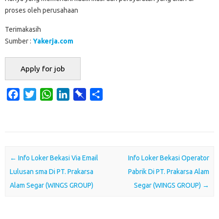
proses oleh perusahaan
Terimakasih
Sumber :
Yakerja.com
F
T
W
L
P
S
a
w
h
i
i
h
c
i
a
n
n
a
e
t
t
k
b
r
b
t
s
e
o
e
o
e
A
d
a
Post navigation
←
Info Loker Bekasi Via Email
Info Loker Bekasi Operator
o
r
p
I
r
Lulusan sma Di PT. Prakarsa
Pabrik Di PT. Prakarsa Alam
k
p
n
d
Alam Segar (WINGS GROUP)
Segar (WINGS GROUP)
→