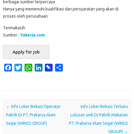
berbagai sumber terpercaya
Hanya yang memenuhi kualifikasi dan persyaratan yang akan di
proses oleh perusahaan
Terimakasih
Sumber :
Yakerja.com
F
T
W
L
P
S
a
w
h
i
i
h
c
i
a
n
n
a
e
t
t
k
b
r
b
t
s
e
o
e
o
e
A
d
a
Post navigation
←
Info Loker Bekasi Operator
Info Loker Bekasi Terbaru
o
r
p
I
r
Pabrik Di PT. Prakarsa Alam
Lulusan smk Di Pabrik Makanan
k
p
n
d
Segar (WINGS GROUP)
PT. Prakarsa Alam Segar (WINGS
GROUP)
→