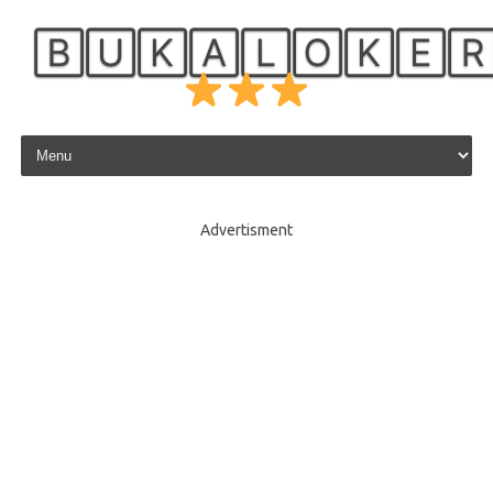
🄱🅄🄺🄰🄻🄾🄺🄴
Skip to content
Advertisment