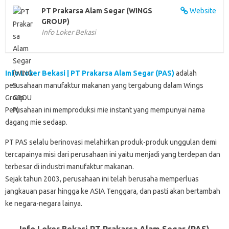
k
p
n
d
PT Prakarsa Alam Segar (WINGS
Website
GROUP)
Info Loker Bekasi
Info Loker Bekasi | PT Prakarsa Alam Segar (PAS)
adalah
perusahaan manufaktur makanan yang tergabung dalam Wings
Group.
Perusahaan ini memproduksi mie instant yang mempunyai nama
dagang mie sedaap.
PT PAS selalu berinovasi melahirkan produk-produk unggulan demi
tercapainya misi dari perusahaan ini yaitu menjadi yang terdepan dan
terbesar di industri manufaktur makanan.
Sejak tahun 2003, perusahaan ini telah berusaha memperluas
jangkauan pasar hingga ke ASIA Tenggara, dan pasti akan bertambah
ke negara-negara lainya.
Info Loker Bekasi PT Prakarsa Alam Segar (PAS)