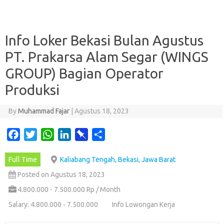
Info Loker Bekasi Bulan Agustus
PT. Prakarsa Alam Segar (WINGS
GROUP) Bagian Operator
Produksi
By
Muhammad Fajar
|
Agustus 18, 2023
F
T
W
L
P
S
a
w
h
i
i
h
Full Time
Kaliabang Tengah, Bekasi, Jawa Barat
c
i
a
n
n
a
e
t
t
k
b
r
Posted on Agustus 18, 2023
b
t
s
e
o
e
4.800.000 - 7.500.000 Rp / Month
o
e
A
d
a
Salary: 4.800.000 - 7.500.000
Info Lowongan Kerja
o
r
p
I
r