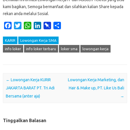
kami bagikan, Semoga bermanfaat dan silahkan kalian Share kepada
rekan anda melalui Sosial.
F
T
W
L
P
S
a
w
h
i
i
h
c
i
a
n
n
a
KARIR
Lowongan Kerja SMA
e
t
t
k
b
r
info loker
info loker terbaru
loker sma
lowongan kerja
b
t
s
e
o
e
o
e
A
d
a
o
r
p
I
r
k
p
n
d
Post navigation
←
Lowongan Kerja KURIR
Lowongan Kerja Marketing, dan
JAKARTA BARAT PT. Tri Adi
Hair & Make up, PT. Like Us Bali
Bersama (anter aja)
→
Tinggalkan Balasan