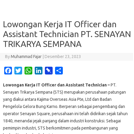
Lowongan Kerja IT Officer dan
Assistant Technician PT. SENAYAN
TRIKARYA SEMPANA
By
Muhammad Fajar
|
Desember 23, 2023
F
T
W
L
P
S
a
w
h
i
i
h
Lowongan Kerja IT Officer dan Assistant Technician –
PT.
c
i
a
n
n
a
Senayan Trikarya Sempana (STS) merupakan perusahaan patungan
e
t
t
k
b
r
yang diakui antara Kajima Overseas Asia Pte, Ltd dan Badan
b
t
s
e
o
e
Pengelola Gelora Bung Karno. Berperan sebagai pengembang dan
o
e
A
d
a
operator Senayan Square, perusahaan ini telah didirikan sejak tahun
o
r
p
I
r
1840, menandai jejak panjang dalam industri konstruksi. Sebagai
k
p
n
d
pemimpin industri, STS berkomitmen pada pembangunan yang