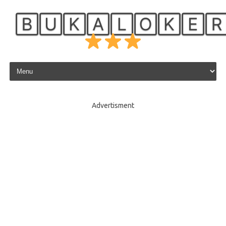
🄱🅄🄺🄰🄻🄾🄺🄴
Skip to content
Advertisment