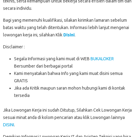
teknis, serta kemampuan untuk bekerja secara efisien dalam tim dan
secara individu.
Bagi yang memenuhi kualifikasi, silakan kirimkan lamaran sebelum
batas waktu yang telah ditentukan. Informasi lebih lanjut mengenai
lowongan kerja ini, silahkan Klik
Disini
.
Disclaimer :
Segala Informasi yang kami muat di WEB
BUKALOKER
Bersumber dari berbagai portal
Kami menyatakan bahwa Info yang kami muat disini semua
GRATIS
Jika ada Kritik maupun saran mohon hubungi kami di kontak
tersedia
Jika Lowongan Kerja ini sudah Ditutup, Silahkan Cek Lowongan Kerja
sesuai minat anda di kolom pencarian atau klik Lowongan lainnya
DISINI
.
Demikian Informasi Lowongan Kerja IT dan Asisten Teknisi yang bisa