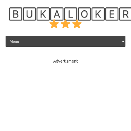
🄱🅄🄺🄰🄻🄾🄺🄴
Skip to content
Advertisment