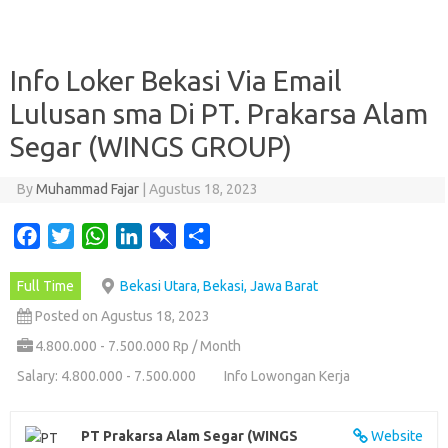
Info Loker Bekasi Via Email
Lulusan sma Di PT. Prakarsa Alam
Segar (WINGS GROUP)
By
Muhammad Fajar
|
Agustus 18, 2023
F
T
W
L
P
S
a
w
h
i
i
h
Full Time
Bekasi Utara, Bekasi, Jawa Barat
c
i
a
n
n
a
e
t
t
k
b
r
Posted on Agustus 18, 2023
b
t
s
e
o
e
4.800.000 - 7.500.000 Rp / Month
o
e
A
d
a
Salary: 4.800.000 - 7.500.000
Info Lowongan Kerja
o
r
p
I
r
k
p
n
d
PT Prakarsa Alam Segar (WINGS
Website