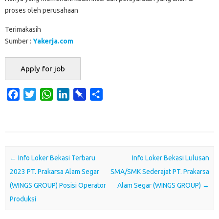
proses oleh perusahaan
Terimakasih
Sumber :
Yakerja.com
F
T
W
L
P
S
a
w
h
i
i
h
c
i
a
n
n
a
e
t
t
k
b
r
b
t
s
e
o
e
o
e
A
d
a
Post navigation
←
Info Loker Bekasi Terbaru
Info Loker Bekasi Lulusan
o
r
p
I
r
2023 PT. Prakarsa Alam Segar
SMA/SMK Sederajat PT. Prakarsa
k
p
n
d
(WINGS GROUP) Posisi Operator
Alam Segar (WINGS GROUP)
→
Produksi