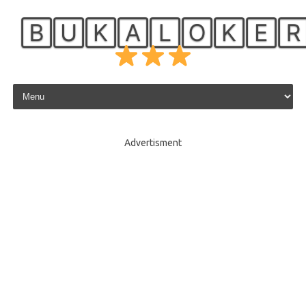
🄱🅄🄺🄰🄻🄾🄺🄴
Skip to content
Advertisment