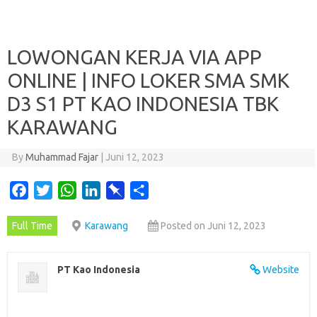
LOWONGAN KERJA VIA APP
ONLINE | INFO LOKER SMA SMK
D3 S1 PT KAO INDONESIA TBK
KARAWANG
By
Muhammad Fajar
|
Juni 12, 2023
F
T
W
L
P
S
a
w
h
i
i
h
Full Time
Karawang
Posted on Juni 12, 2023
c
i
a
n
n
a
e
t
t
k
b
r
b
t
s
e
o
e
PT Kao Indonesia
Website
o
e
A
d
a
o
r
p
I
r