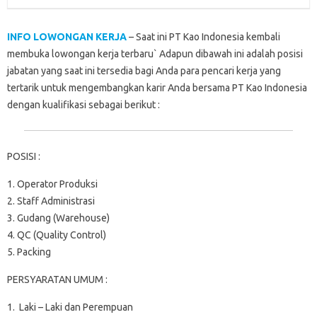
k
p
n
d
INFO LOWONGAN KERJA
– Saat ini PT Kao Indonesia kembali
membuka lowongan kerja terbaru` Adapun dibawah ini adalah posisi
jabatan yang saat ini tersedia bagi Anda para pencari kerja yang
tertarik untuk mengembangkan karir Anda bersama PT Kao Indonesia
dengan kualifikasi sebagai berikut :
POSISI :
1. Operator Produksi
2. Staff Administrasi
3. Gudang (Warehouse)
4. QC (Quality Control)
5. Packing
PERSYARATAN UMUM :
1. Laki – Laki dan Perempuan