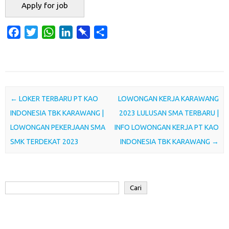
F
T
W
L
P
S
a
w
h
i
i
h
c
i
a
n
n
a
e
t
t
k
b
r
b
t
s
e
o
e
o
e
A
d
a
Post navigation
←
LOKER TERBARU PT KAO
LOWONGAN KERJA KARAWANG
o
r
p
I
r
INDONESIA TBK KARAWANG |
2023 LULUSAN SMA TERBARU |
k
p
n
d
LOWONGAN PEKERJAAN SMA
INFO LOWONGAN KERJA PT KAO
SMK TERDEKAT 2023
INDONESIA TBK KARAWANG
→
Cari
Cari