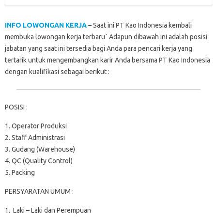
k
p
n
d
INFO LOWONGAN KERJA
– Saat ini PT Kao Indonesia kembali
membuka lowongan kerja terbaru` Adapun dibawah ini adalah posisi
jabatan yang saat ini tersedia bagi Anda para pencari kerja yang
tertarik untuk mengembangkan karir Anda bersama PT Kao Indonesia
dengan kualifikasi sebagai berikut :
POSISI :
1. Operator Produksi
2. Staff Administrasi
3. Gudang (Warehouse)
4. QC (Quality Control)
5. Packing
PERSYARATAN UMUM :
1. Laki – Laki dan Perempuan