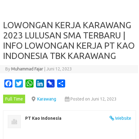
LOWONGAN KERJA KARAWANG
2023 LULUSAN SMA TERBARU |
INFO LOWONGAN KERJA PT KAO
INDONESIA TBK KARAWANG
By
Muhammad Fajar
|
Juni 12, 2023
F
T
W
L
P
S
a
w
h
i
i
h
Full Time
Karawang
Posted on Juni 12, 2023
c
i
a
n
n
a
e
t
t
k
b
r
b
t
s
e
o
e
PT Kao Indonesia
Website
o
e
A
d
a
o
r
p
I
r