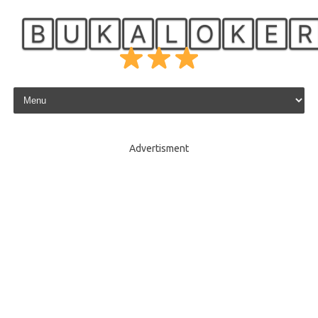
🄱🅄🄺🄰🄻🄾🄺🄴
Skip to content
Advertisment