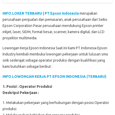
k
p
n
d
INFO LOKER TERBARU | PT Epson Indonesia
merupakan
perusahaan penjualan dan pemasaran, anak perusahaan dari Seiko
Epson Corporation Pasar perusahaan mendukung Epson printer
inkjet, laser, SIDM, format besar, scanner, kamera digital, dan LCD
proyektor multimedia.
Lowongan Kerja Epson Indonesia Saat ini Kami PT Indonesia Epson
Industry kembali membuka lowongan pekerjaan untuk lulusan sma
smk sederajat sebagai operator produksi dengan kualifikasi yang
kami butuhkan sebagai berikut :
INFO LOWONGAN KERJA PT EPSON INDONESIA (TERBARU)
1. Posisi : Operator Produksi
Deskripsi Pekerjaan :
1. Melakukan pekerjaan yang berhubungan dengan posisi Operator
produksi
2. Melaksanakan kebijakan dan rencana produksi