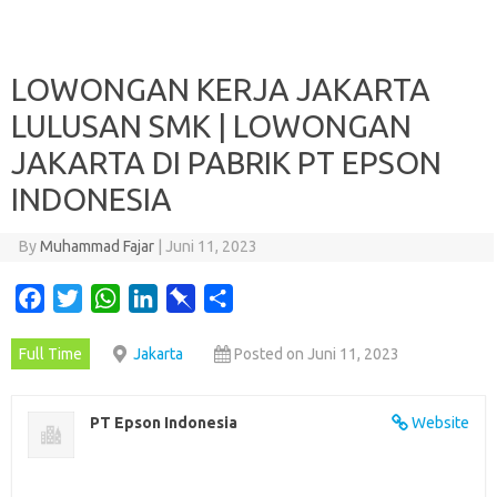
LOWONGAN KERJA JAKARTA
LULUSAN SMK | LOWONGAN
JAKARTA DI PABRIK PT EPSON
INDONESIA
By
Muhammad Fajar
|
Juni 11, 2023
F
T
W
L
P
S
a
w
h
i
i
h
Full Time
Jakarta
Posted on Juni 11, 2023
c
i
a
n
n
a
e
t
t
k
b
r
b
t
s
e
o
e
PT Epson Indonesia
Website
o
e
A
d
a
o
r
p
I
r