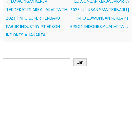
o
e
A
d
a
Post navigation
←
LOWONGAN KERJA
LOWONGAN KERJA JAKARTA
o
r
p
I
r
TERDEKAT DI AREA JAKARTA TH
2023 LULUSAN SMA TERBARU |
k
p
n
d
2023 | INFO LOKER TERBARU
INFO LOWONGAN KERJA PT
PABRIK INDUSTRY PT EPSON
EPSON INDONESIA JAKARTA
→
INDONESIA JAKARTA
Cari
Cari