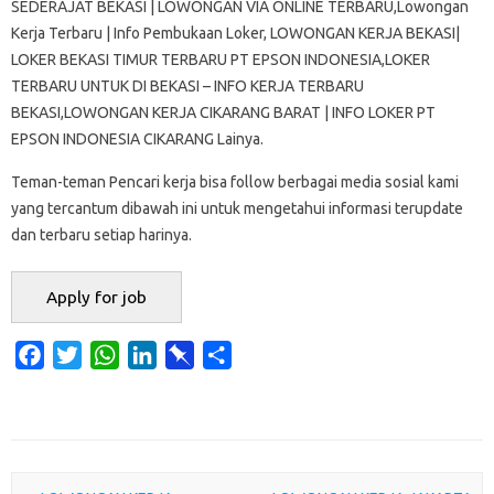
SEDERAJAT BEKASI | LOWONGAN VIA ONLINE TERBARU,Lowongan
Kerja Terbaru | Info Pembukaan Loker, LOWONGAN KERJA BEKASI|
LOKER BEKASI TIMUR TERBARU PT EPSON INDONESIA,LOKER
TERBARU UNTUK DI BEKASI – INFO KERJA TERBARU
BEKASI,LOWONGAN KERJA CIKARANG BARAT | INFO LOKER PT
EPSON INDONESIA CIKARANG Lainya.
Teman-teman Pencari kerja bisa follow berbagai media sosial kami
yang tercantum dibawah ini untuk mengetahui informasi terupdate
dan terbaru setiap harinya.
F
T
W
L
P
S
a
w
h
i
i
h
c
i
a
n
n
a
e
t
t
k
b
r
b
t
s
e
o
e