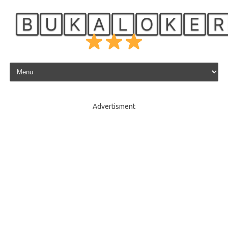
🄱🅄🄺🄰🄻🄾🄺🄴
Skip to content
Advertisment