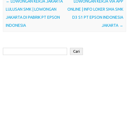
o
e
A
d
a
Post navigation
←
LOWONGAN KERJA JAKARTA
LOWONGAN KERJA VIA APP
o
r
p
I
r
LULUSAN SMK | LOWONGAN
ONLINE | INFO LOKER SMA SMK
k
p
n
d
JAKARTA DI PABRIK PT EPSON
D3 S1 PT EPSON INDONESIA
INDONESIA
JAKARTA
→
Cari
Cari