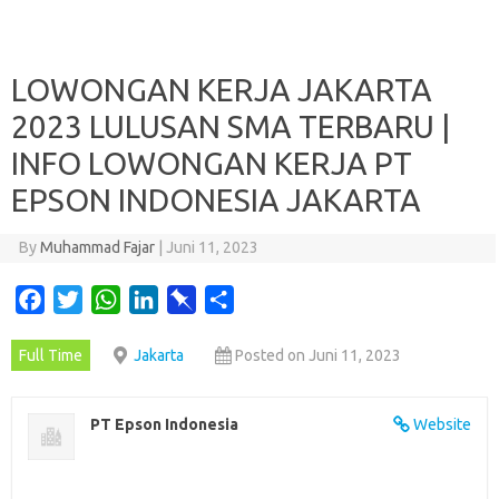
LOWONGAN KERJA JAKARTA
2023 LULUSAN SMA TERBARU |
INFO LOWONGAN KERJA PT
EPSON INDONESIA JAKARTA
By
Muhammad Fajar
|
Juni 11, 2023
F
T
W
L
P
S
a
w
h
i
i
h
Full Time
Jakarta
Posted on Juni 11, 2023
c
i
a
n
n
a
e
t
t
k
b
r
b
t
s
e
o
e
PT Epson Indonesia
Website
o
e
A
d
a
o
r
p
I
r