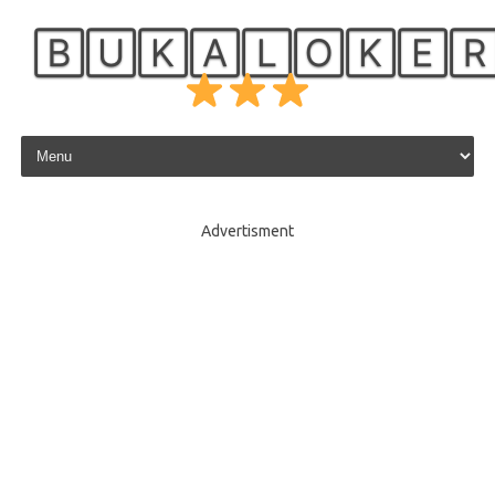
🄱🅄🄺🄰🄻🄾🄺🄴
Skip to content
Advertisment