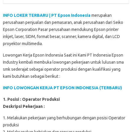
k
p
n
d
INFO LOKER TERBARU | PT Epson Indonesia
merupakan
perusahaan penjualan dan pemasaran, anak perusahaan dari Seiko
Epson Corporation Pasar perusahaan mendukung Epson printer
inkjet, laser, SIDM, format besar, scanner, kamera digital, dan LCD
proyektor multimedia.
Lowongan Kerja Epson Indonesia Saat ini Kami PT Indonesia Epson
Industry kembali membuka lowongan pekerjaan untuk lulusan sma
smk sederajat sebagai operator produksi dengan kualifikasi yang
kami butuhkan sebagai berikut :
INFO LOWONGAN KERJA PT EPSON INDONESIA (TERBARU)
1. Posisi : Operator Produksi
Deskripsi Pekerjaan :
1. Melakukan pekerjaan yang berhubungan dengan posisi Operator
produksi
2. Melaksanakan kebijakan dan rencana produksi