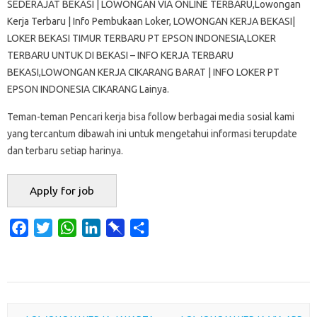
SEDERAJAT BEKASI | LOWONGAN VIA ONLINE TERBARU,Lowongan
Kerja Terbaru | Info Pembukaan Loker, LOWONGAN KERJA BEKASI|
LOKER BEKASI TIMUR TERBARU PT EPSON INDONESIA,LOKER
TERBARU UNTUK DI BEKASI – INFO KERJA TERBARU
BEKASI,LOWONGAN KERJA CIKARANG BARAT | INFO LOKER PT
EPSON INDONESIA CIKARANG Lainya.
Teman-teman Pencari kerja bisa follow berbagai media sosial kami
yang tercantum dibawah ini untuk mengetahui informasi terupdate
dan terbaru setiap harinya.
F
T
W
L
P
S
a
w
h
i
i
h
c
i
a
n
n
a
e
t
t
k
b
r
b
t
s
e
o
e