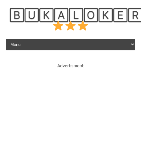
🄱🅄🄺🄰🄻🄾🄺🄴
Skip to content
Advertisment