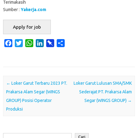
Terimakasih
Sumber :
Yakerja.com
F
T
W
L
P
S
a
w
h
i
i
h
c
i
a
n
n
a
e
t
t
k
b
r
b
t
s
e
o
e
o
e
A
d
a
Post navigation
←
Loker Garut Terbaru 2023 PT.
Loker Garut Lulusan SMA/SMK
o
r
p
I
r
Prakarsa Alam Segar (WINGS
Sederajat PT. Prakarsa Alam
k
p
n
d
GROUP) Posisi Operator
Segar (WINGS GROUP)
→
Produksi
Cari
Cari