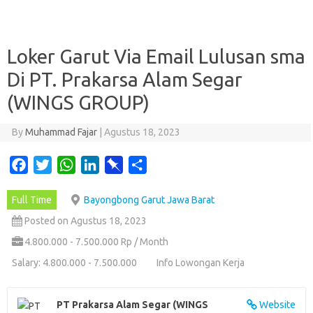
Loker Garut Via Email Lulusan sma
Di PT. Prakarsa Alam Segar
(WINGS GROUP)
By
Muhammad Fajar
|
Agustus 18, 2023
F
T
W
L
P
S
a
w
h
i
i
h
Full Time
Bayongbong Garut Jawa Barat
c
i
a
n
n
a
e
t
t
k
b
r
Posted on Agustus 18, 2023
b
t
s
e
o
e
4.800.000 - 7.500.000 Rp / Month
o
e
A
d
a
Salary: 4.800.000 - 7.500.000
Info Lowongan Kerja
o
r
p
I
r
k
p
n
d
PT Prakarsa Alam Segar (WINGS
Website