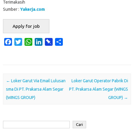
Terimakasih
Sumber :
Yakerja.com
F
T
W
L
P
S
a
w
h
i
i
h
c
i
a
n
n
a
e
t
t
k
b
r
b
t
s
e
o
e
o
e
A
d
a
Post navigation
←
Loker Garut Via Email Lulusan
Loker Garut Operator Pabrik Di
o
r
p
I
r
sma Di PT. Prakarsa Alam Segar
PT. Prakarsa Alam Segar (WINGS
k
p
n
d
(WINGS GROUP)
GROUP)
→
Cari
Cari