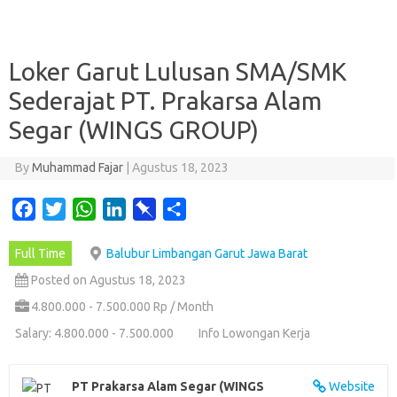
Loker Garut Lulusan SMA/SMK
Sederajat PT. Prakarsa Alam
Segar (WINGS GROUP)
By
Muhammad Fajar
|
Agustus 18, 2023
F
T
W
L
P
S
a
w
h
i
i
h
Full Time
Balubur Limbangan Garut Jawa Barat
c
i
a
n
n
a
e
t
t
k
b
r
Posted on Agustus 18, 2023
b
t
s
e
o
e
4.800.000 - 7.500.000 Rp / Month
o
e
A
d
a
Salary: 4.800.000 - 7.500.000
Info Lowongan Kerja
o
r
p
I
r
k
p
n
d
PT Prakarsa Alam Segar (WINGS
Website