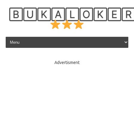
🄱🅄🄺🄰🄻🄾🄺🄴
Skip to content
Advertisment