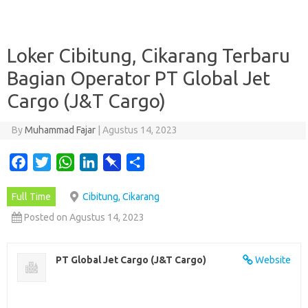
Loker Cibitung, Cikarang Terbaru
Bagian Operator PT Global Jet
Cargo (J&T Cargo)
By
Muhammad Fajar
|
Agustus 14, 2023
F
T
W
L
P
S
a
w
h
i
i
h
Full Time
Cibitung, Cikarang
c
i
a
n
n
a
e
t
t
k
b
r
Posted on Agustus 14, 2023
b
t
s
e
o
e
o
e
A
d
a
PT Global Jet Cargo (J&T Cargo)
Website
o
r
p
I
r
k
p
n
d