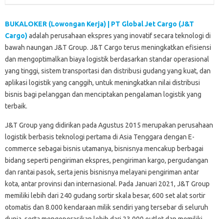
BUKALOKER (Lowongan Kerja) | PT Global Jet Cargo (J&T
Cargo)
adalah perusahaan ekspres yang inovatif secara teknologi di
bawah naungan J&T Group. J&T Cargo terus meningkatkan efisiensi
dan mengoptimalkan biaya logistik berdasarkan standar operasional
yang tinggi, sistem transportasi dan distribusi gudang yang kuat, dan
aplikasi logistik yang canggih, untuk meningkatkan nilai distribusi
bisnis bagi pelanggan dan menciptakan pengalaman logistik yang
terbaik.
J&T Group yang didirikan pada Agustus 2015 merupakan perusahaan
logistik berbasis teknologi pertama di Asia Tenggara dengan E-
commerce sebagai bisnis utamanya, bisnisnya mencakup berbagai
bidang seperti pengiriman ekspres, pengiriman kargo, pergudangan
dan rantai pasok, serta jenis bisnisnya melayani pengiriman antar
kota, antar provinsi dan internasional. Pada Januari 2021, J&T Group
memiliki lebih dari 240 gudang sortir skala besar, 600 set alat sortir
otomatis dan 8.000 kendaraan milik sendiri yang tersebar di seluruh
dunia, serta mengoperasikan lebih dari 23.000 outlet dan memiliki