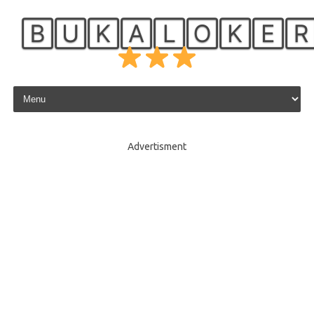
🄱🅄🄺🄰🄻🄾🄺🄴
Skip to content
Advertisment