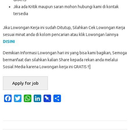
Jika ada Kritik maupun saran mohon hubungi kami di kontak
tersedia
Jika Lowongan Kerja ini sudah Ditutup, Silahkan Cek Lowongan Kerja
sesuai minat anda di kolom pencarian atau klik Lowongan lainnya
DISINI
Demikian Informasi Lowongan hari ini yang bisa kami bagikan, Semoga
bermanfaat dan silahkan kalian Share kepada rekan anda melalui
Sosial Media karena Lowongan kerja ini GRATIS !!]
F
T
W
L
P
S
a
w
h
i
i
h
c
i
a
n
n
a
e
t
t
k
b
r
b
t
s
e
o
e