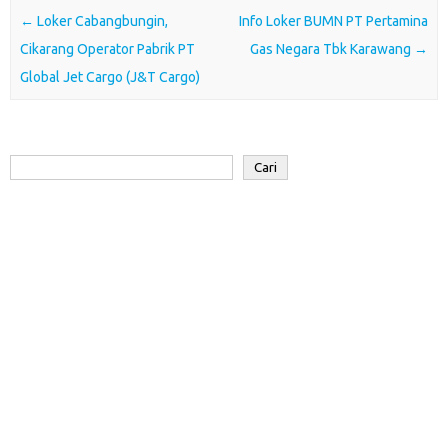
o
e
A
d
a
Post navigation
←
Loker Cabangbungin,
Info Loker BUMN PT Pertamina
o
r
p
I
r
Cikarang Operator Pabrik PT
Gas Negara Tbk Karawang
→
k
p
n
d
Global Jet Cargo (J&T Cargo)
Cari
Cari