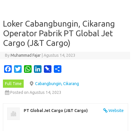
Loker Cabangbungin, Cikarang
Operator Pabrik PT Global Jet
Cargo (J&T Cargo)
By
Muhammad Fajar
|
Agustus 14, 2023
F
T
W
L
P
S
a
w
h
i
i
h
Full Time
Cabangbungin, Cikarang
c
i
a
n
n
a
e
t
t
k
b
r
Posted on Agustus 14, 2023
b
t
s
e
o
e
o
e
A
d
a
PT Global Jet Cargo (J&T Cargo)
Website
o
r
p
I
r
k
p
n
d