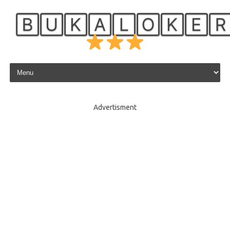
🄱🅄🄺🄰🄻🄾🄺🄴
Skip to content
Advertisment