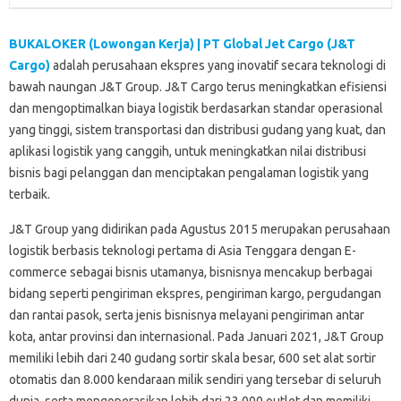
BUKALOKER (Lowongan Kerja) | PT Global Jet Cargo (J&T
Cargo)
adalah perusahaan ekspres yang inovatif secara teknologi di
bawah naungan J&T Group. J&T Cargo terus meningkatkan efisiensi
dan mengoptimalkan biaya logistik berdasarkan standar operasional
yang tinggi, sistem transportasi dan distribusi gudang yang kuat, dan
aplikasi logistik yang canggih, untuk meningkatkan nilai distribusi
bisnis bagi pelanggan dan menciptakan pengalaman logistik yang
terbaik.
J&T Group yang didirikan pada Agustus 2015 merupakan perusahaan
logistik berbasis teknologi pertama di Asia Tenggara dengan E-
commerce sebagai bisnis utamanya, bisnisnya mencakup berbagai
bidang seperti pengiriman ekspres, pengiriman kargo, pergudangan
dan rantai pasok, serta jenis bisnisnya melayani pengiriman antar
kota, antar provinsi dan internasional. Pada Januari 2021, J&T Group
memiliki lebih dari 240 gudang sortir skala besar, 600 set alat sortir
otomatis dan 8.000 kendaraan milik sendiri yang tersebar di seluruh
dunia, serta mengoperasikan lebih dari 23.000 outlet dan memiliki