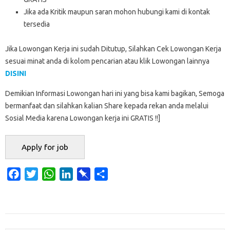
Jika ada Kritik maupun saran mohon hubungi kami di kontak
tersedia
Jika Lowongan Kerja ini sudah Ditutup, Silahkan Cek Lowongan Kerja
sesuai minat anda di kolom pencarian atau klik Lowongan lainnya
DISINI
Demikian Informasi Lowongan hari ini yang bisa kami bagikan, Semoga
bermanfaat dan silahkan kalian Share kepada rekan anda melalui
Sosial Media karena Lowongan kerja ini GRATIS !!]
F
T
W
L
P
S
a
w
h
i
i
h
c
i
a
n
n
a
e
t
t
k
b
r
b
t
s
e
o
e