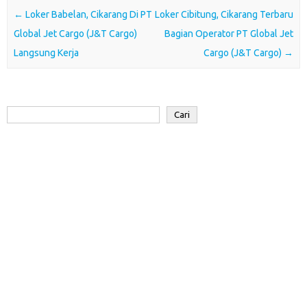
o
e
A
d
a
Post navigation
←
Loker Babelan, Cikarang Di PT
Loker Cibitung, Cikarang Terbaru
o
r
p
I
r
Global Jet Cargo (J&T Cargo)
Bagian Operator PT Global Jet
k
p
n
d
Langsung Kerja
Cargo (J&T Cargo)
→
Cari
Cari