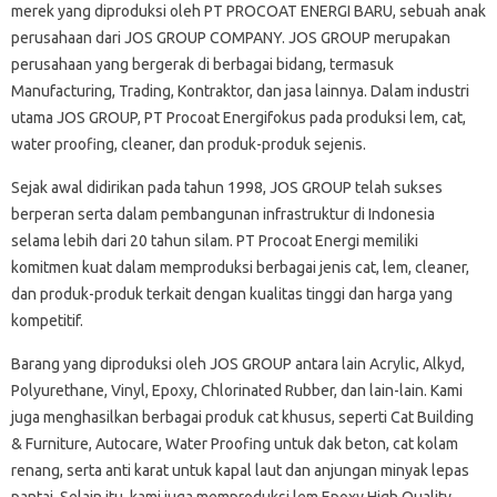
merek yang diproduksi oleh PT PROCOAT ENERGI BARU, sebuah anak
perusahaan dari JOS GROUP COMPANY. JOS GROUP merupakan
perusahaan yang bergerak di berbagai bidang, termasuk
Manufacturing, Trading, Kontraktor, dan jasa lainnya. Dalam industri
utama JOS GROUP, PT Procoat Energifokus pada produksi lem, cat,
water proofing, cleaner, dan produk-produk sejenis.
Sejak awal didirikan pada tahun 1998, JOS GROUP telah sukses
berperan serta dalam pembangunan infrastruktur di Indonesia
selama lebih dari 20 tahun silam. PT Procoat Energi memiliki
komitmen kuat dalam memproduksi berbagai jenis cat, lem, cleaner,
dan produk-produk terkait dengan kualitas tinggi dan harga yang
kompetitif.
Barang yang diproduksi oleh JOS GROUP antara lain Acrylic, Alkyd,
Polyurethane, Vinyl, Epoxy, Chlorinated Rubber, dan lain-lain. Kami
juga menghasilkan berbagai produk cat khusus, seperti Cat Building
& Furniture, Autocare, Water Proofing untuk dak beton, cat kolam
renang, serta anti karat untuk kapal laut dan anjungan minyak lepas
pantai. Selain itu, kami juga memproduksi lem Epoxy High Quality