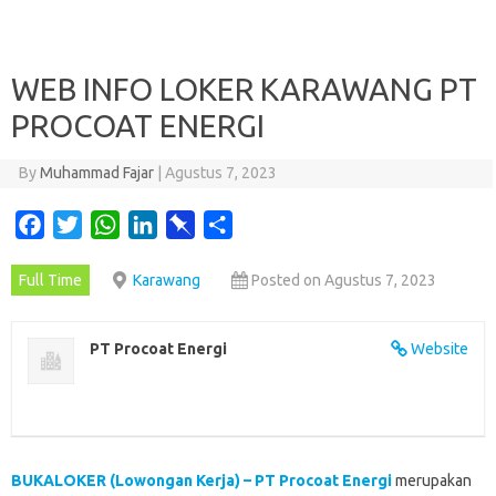
WEB INFO LOKER KARAWANG PT
PROCOAT ENERGI
By
Muhammad Fajar
|
Agustus 7, 2023
F
T
W
L
P
S
a
w
h
i
i
h
Full Time
Karawang
Posted on Agustus 7, 2023
c
i
a
n
n
a
e
t
t
k
b
r
b
t
s
e
o
e
PT Procoat Energi
Website
o
e
A
d
a
o
r
p
I
r
k
p
n
d
BUKALOKER (Lowongan Kerja) – PT Procoat Energi
merupakan