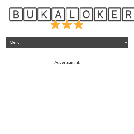
🄱🅄🄺🄰🄻🄾🄺🄴
Skip to content
Advertisment