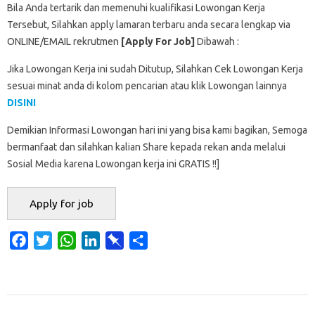
Bila Anda tertarik dan memenuhi kualifikasi Lowongan Kerja
Tersebut, Silahkan apply lamaran terbaru anda secara lengkap via
ONLINE/EMAIL rekrutmen
[Apply For Job]
Dibawah :
Jika Lowongan Kerja ini sudah Ditutup, Silahkan Cek Lowongan Kerja
sesuai minat anda di kolom pencarian atau klik Lowongan lainnya
DISINI
Demikian Informasi Lowongan hari ini yang bisa kami bagikan, Semoga
bermanfaat dan silahkan kalian Share kepada rekan anda melalui
Sosial Media karena Lowongan kerja ini GRATIS !!]
F
T
W
L
P
S
a
w
h
i
i
h
c
i
a
n
n
a
e
t
t
k
b
r
b
t
s
e
o
e