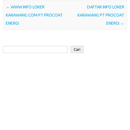
o
e
A
d
a
Post navigation
←
WWW INFO LOKER
DAFTAR INFO LOKER
o
r
p
I
r
KARAWANG COM PT PROCOAT
KARAWANG PT PROCOAT
k
p
n
d
ENERGI
ENERGI
→
Cari
Cari