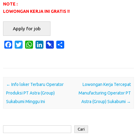
NOTE :
LOWONGAN KERJA INI GRATIS !!
F
T
W
L
P
S
a
w
h
i
i
h
c
i
a
n
n
a
e
t
t
k
b
r
b
t
s
e
o
e
o
e
A
d
a
Post navigation
←
Info loker Terbaru Operator
Lowongan Kerja Tercepat
o
r
p
I
r
Produksi PT Astra (Group)
Manufacturing Operator PT
k
p
n
d
Sukabumi Minggu Ini
Astra (Group) Sukabumi
→
Cari
Cari