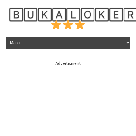
🄱🅄🄺🄰🄻🄾🄺🄴
Skip to content
Advertisment