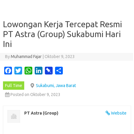
Lowongan Kerja Tercepat Resmi
PT Astra (Group) Sukabumi Hari
Ini
By
Muhammad Fajar
|
Oktober 9, 2023
F
T
W
L
P
S
a
w
h
i
i
h
Full Time
Sukabumi, Jawa Barat
c
i
a
n
n
a
e
t
t
k
b
r
Posted on Oktober 9, 2023
b
t
s
e
o
e
o
e
A
d
a
PT Astra (Group)
Website
o
r
p
I
r
k
p
n
d