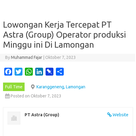
Lowongan Kerja Tercepat PT
Astra (Group) Operator produksi
Minggu ini Di Lamongan
By
Muhammad Fajar
|
Oktober 7, 2023
F
T
W
L
P
S
a
w
h
i
i
h
Full Time
Karanggeneng, Lamongan
c
i
a
n
n
a
e
t
t
k
b
r
Posted on Oktober 7, 2023
b
t
s
e
o
e
o
e
A
d
a
PT Astra (Group)
Website
o
r
p
I
r
k
p
n
d