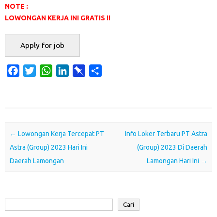
NOTE :
LOWONGAN KERJA INI GRATIS !!
F
T
W
L
P
S
a
w
h
i
i
h
c
i
a
n
n
a
e
t
t
k
b
r
b
t
s
e
o
e
o
e
A
d
a
Post navigation
←
Lowongan Kerja Tercepat PT
Info Loker Terbaru PT Astra
o
r
p
I
r
Astra (Group) 2023 Hari Ini
(Group) 2023 Di Daerah
k
p
n
d
Daerah Lamongan
Lamongan Hari Ini
→
Cari
Cari