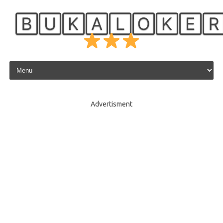
🄱🅄🄺🄰🄻🄾🄺🄴
Skip to content
Advertisment