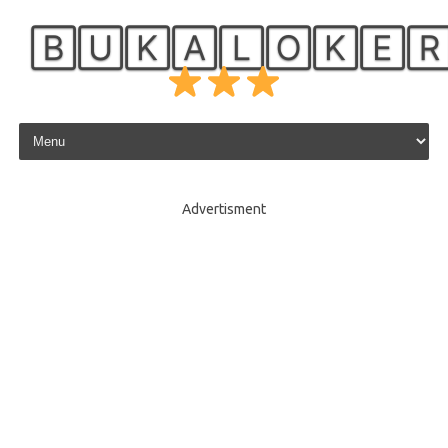
🄱🅄🄺🄰🄻🄾🄺🄴
Skip to content
Advertisment