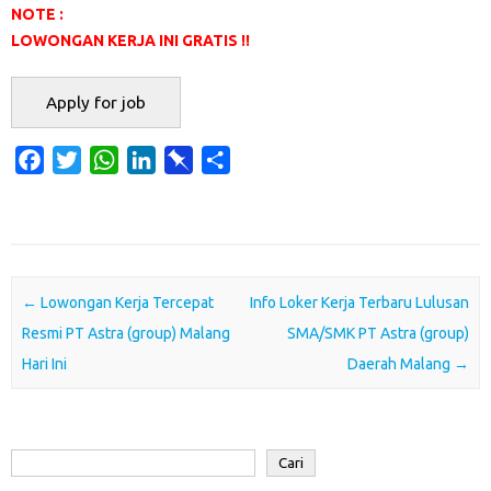
NOTE :
LOWONGAN KERJA INI GRATIS !!
F
T
W
L
P
S
a
w
h
i
i
h
c
i
a
n
n
a
e
t
t
k
b
r
b
t
s
e
o
e
o
e
A
d
a
Post navigation
←
Lowongan Kerja Tercepat
Info Loker Kerja Terbaru Lulusan
o
r
p
I
r
Resmi PT Astra (group) Malang
SMA/SMK PT Astra (group)
k
p
n
d
Hari Ini
Daerah Malang
→
Cari
Cari