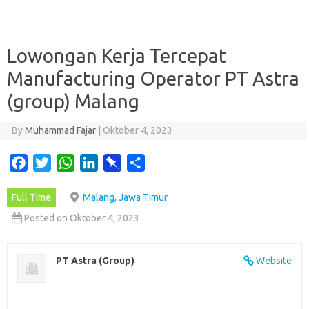
Lowongan Kerja Tercepat
Manufacturing Operator PT Astra
(group) Malang
By
Muhammad Fajar
|
Oktober 4, 2023
F
T
W
L
P
S
a
w
h
i
i
h
Full Time
Malang, Jawa Timur
c
i
a
n
n
a
e
t
t
k
b
r
Posted on Oktober 4, 2023
b
t
s
e
o
e
o
e
A
d
a
PT Astra (Group)
Website
o
r
p
I
r
k
p
n
d