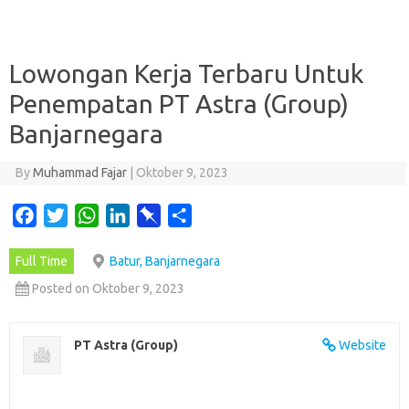
Lowongan Kerja Terbaru Untuk
Penempatan PT Astra (Group)
Banjarnegara
By
Muhammad Fajar
|
Oktober 9, 2023
F
T
W
L
P
S
a
w
h
i
i
h
Full Time
Batur, Banjarnegara
c
i
a
n
n
a
e
t
t
k
b
r
Posted on Oktober 9, 2023
b
t
s
e
o
e
o
e
A
d
a
PT Astra (Group)
Website
o
r
p
I
r
k
p
n
d