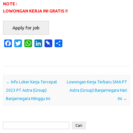
NOTE :
LOWONGAN KERJA INI GRATIS !!
F
T
W
L
P
S
a
w
h
i
i
h
c
i
a
n
n
a
e
t
t
k
b
r
b
t
s
e
o
e
o
e
A
d
a
Post navigation
←
Info Loker Kerja Tercepat
Lowongan Kerja Terbaru SMA PT
o
r
p
I
r
2023 PT Astra (Group)
Astra (Group) Banjarnegara Hari
k
p
n
d
Banjarnegara Minggu Ini
Ini
→
Cari
Cari