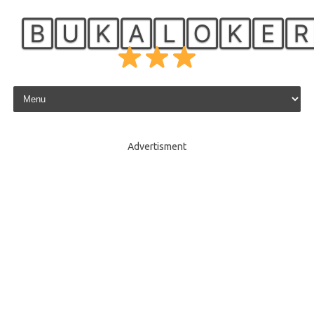
🄱🅄🄺🄰🄻🄾🄺🄴
Skip to content
Advertisment