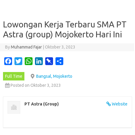
Lowongan Kerja Terbaru SMA PT
Astra (group) Mojokerto Hari Ini
By
Muhammad Fajar
|
Oktober 3, 2023
F
T
W
L
P
S
a
w
h
i
i
h
Full Time
Bangsal, Mojokerto
c
i
a
n
n
a
e
t
t
k
b
r
Posted on Oktober 3, 2023
b
t
s
e
o
e
o
e
A
d
a
PT Astra (Group)
Website
o
r
p
I
r
k
p
n
d