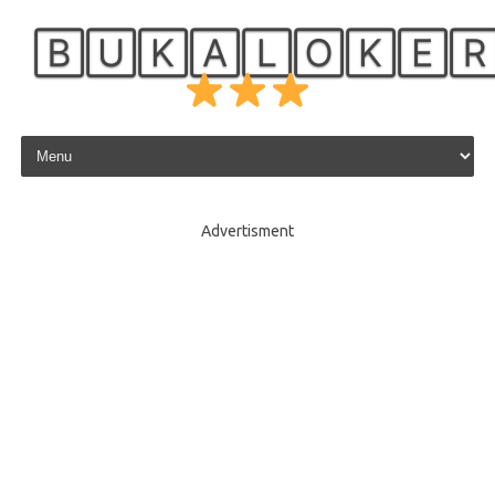
🄱🅄🄺🄰🄻🄾🄺🄴
Skip to content
Advertisment