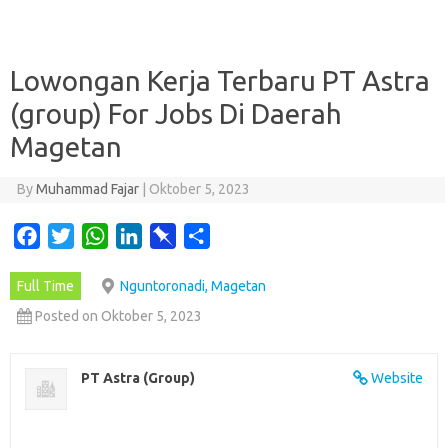
Lowongan Kerja Terbaru PT Astra
(group) For Jobs Di Daerah
Magetan
By
Muhammad Fajar
|
Oktober 5, 2023
F
T
W
L
P
S
a
w
h
i
i
h
Full Time
Nguntoronadi, Magetan
c
i
a
n
n
a
e
t
t
k
b
r
Posted on Oktober 5, 2023
b
t
s
e
o
e
o
e
A
d
a
PT Astra (Group)
Website
o
r
p
I
r
k
p
n
d