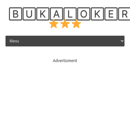
🄱🅄🄺🄰🄻🄾🄺🄴
Skip to content
Advertisment