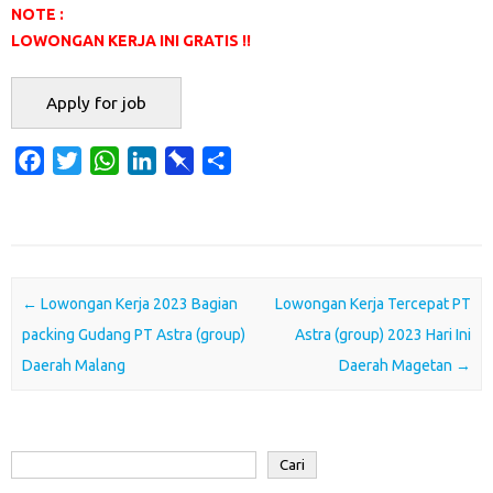
NOTE :
LOWONGAN KERJA INI GRATIS !!
F
T
W
L
P
S
a
w
h
i
i
h
c
i
a
n
n
a
e
t
t
k
b
r
b
t
s
e
o
e
o
e
A
d
a
Post navigation
←
Lowongan Kerja 2023 Bagian
Lowongan Kerja Tercepat PT
o
r
p
I
r
packing Gudang PT Astra (group)
Astra (group) 2023 Hari Ini
k
p
n
d
Daerah Malang
Daerah Magetan
→
Cari
Cari