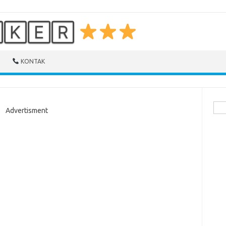
🄺🄴🅁
KONTAK
Cari
Advertisment