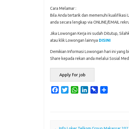
Cara Melamar :
Bila Anda tertarik dan memenuhi kualifikasi
anda secara lengkap via ONLINE/EMAIL rek
Jika Lowongan Kerja ini sudah Ditutup, Sila
atau klik Lowongan lainnya
DISINI
Demikian Informasi Lowongan hari ini yang b
Share kepada rekan anda melalui Sosial Medi
F
T
W
L
P
S
a
w
h
i
i
h
c
i
a
n
n
a
e
t
t
k
b
r
b
t
s
e
o
e
o
e
A
d
a
Post navigation
←
Info Loker Telkom Group Makassar 202