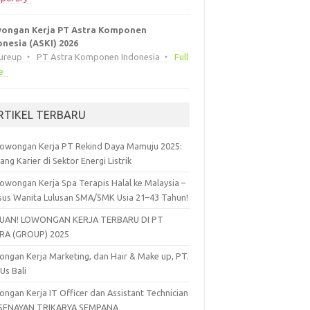
ongan Kerja PT Astra Komponen
onesia (ASKI) 2026
eureup
PT Astra Komponen Indonesia
Full
e
RTIKEL TERBARU
owongan Kerja PT Rekind Daya Mamuju 2025:
ang Karier di Sektor Energi Listrik
owongan Kerja Spa Terapis Halal ke Malaysia –
sus Wanita Lulusan SMA/SMK Usia 21–43 Tahun!
UAN! LOWONGAN KERJA TERBARU DI PT
RA (GROUP) 2025
ngan Kerja Marketing, dan Hair & Make up, PT.
 Us Bali
ngan Kerja IT Officer dan Assistant Technician
 SENAYAN TRIKARYA SEMPANA