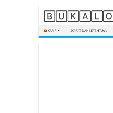
🄱🅄🄺🄰🄻
Skip to content
KARIR
SYARAT DAN KETENTUAN