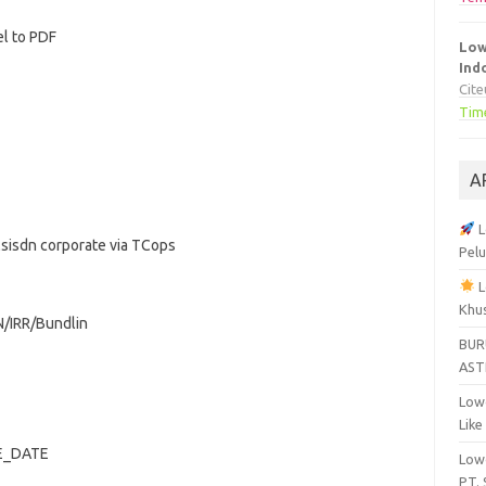
el to PDF
Low
Ind
Cit
Tim
A
L
isdn corporate via TCops
Pelu
L
Khu
N/IRR/Bundlin
BUR
AST
Lowo
Like
UE_DATE
Lowo
PT.