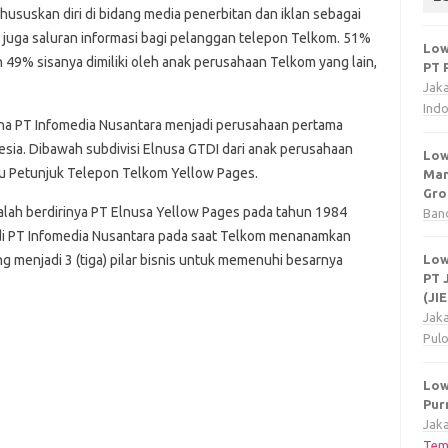
suskan diri di bidang media penerbitan dan iklan sebagai
n juga saluran informasi bagi pelanggan telepon Telkom. 51%
Low
 49% sisanya dimiliki oleh anak perusahaan Telkom yang lain,
PT 
Jak
Ind
ha PT Infomedia Nusantara menjadi perusahaan pertama
esia. Dibawah subdivisi Elnusa GTDI dari anak perusahaan
Low
ku Petunjuk Telepon Telkom Yellow Pages.
Man
Gro
alah berdirinya PT Elnusa Yellow Pages pada tahun 1984
Ban
i PT Infomedia Nusantara pada saat Telkom menanamkan
ng menjadi 3 (tiga) pilar bisnis untuk memenuhi besarnya
Low
PT 
(JI
Jak
Pul
Low
Pur
Jaka
Tem