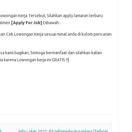
 Lowongan Kerja Tersebut, Silahkan apply lamaran terbaru
rutmen
[Apply For Job]
Dibawah :
hkan Cek Lowongan Kerja sesuai minat anda di kolom pencarian
isa kami bagikan, Semoga bermanfaat dan silahkan kalian
a karena Lowongan kerja ini GRATIS !!]
3
Info Loker 2023, PT Infomedia Nusantara (Telkom