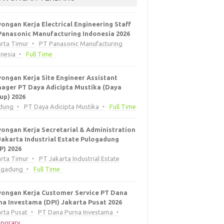
ongan Kerja Electrical Engineering Staff
Panasonic Manufacturing Indonesia 2026
arta Timur
PT Panasonic Manufacturing
onesia
Full Time
ongan Kerja Site Engineer Assistant
ager PT Daya Adicipta Mustika (Daya
up) 2026
dung
PT Daya Adicipta Mustika
Full Time
ongan Kerja Secretarial & Administration
Jakarta Industrial Estate Pulogadung
EP) 2026
arta Timur
PT Jakarta Industrial Estate
ogadung
Full Time
ongan Kerja Customer Service PT Dana
na Investama (DPI) Jakarta Pusat 2026
rta Pusat
PT Dana Purna Investama
porary