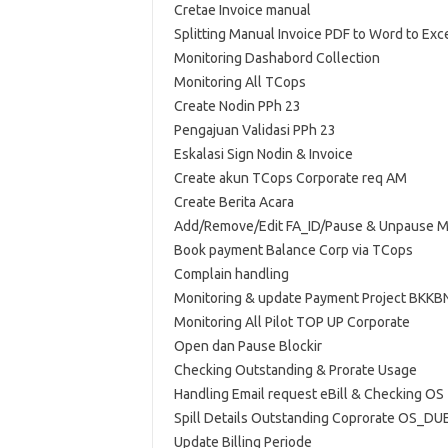
Cretae Invoice manual
Splitting Manual Invoice PDF to Word to Exc
Monitoring Dashabord Collection
Monitoring All TCops
Create Nodin PPh 23
Pengajuan Validasi PPh 23
Eskalasi Sign Nodin & Invoice
Create akun TCops Corporate req AM
Create Berita Acara
Add/Remove/Edit FA_ID/Pause & Unpause Ms
Book payment Balance Corp via TCops
Complain handling
Monitoring & update Payment Project BKKB
Monitoring All Pilot TOP UP Corporate
Open dan Pause Blockir
Checking Outstanding & Prorate Usage
Handling Email request eBill & Checking OS
Spill Details Outstanding Coprorate OS_D
Update Billing Periode