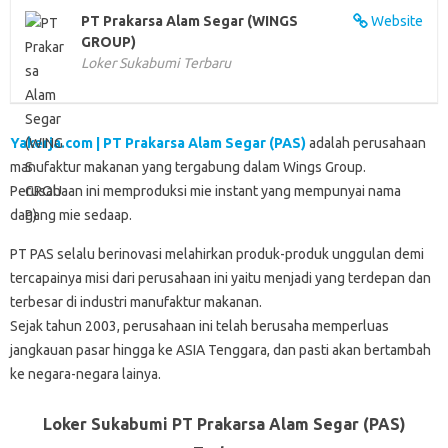
k
p
n
d
PT Prakarsa Alam Segar (WINGS
Website
GROUP)
Loker Sukabumi Terbaru
Yakerja.com | PT Prakarsa Alam Segar (PAS)
adalah perusahaan
manufaktur makanan yang tergabung dalam Wings Group.
Perusahaan ini memproduksi mie instant yang mempunyai nama
dagang mie sedaap.
PT PAS selalu berinovasi melahirkan produk-produk unggulan demi
tercapainya misi dari perusahaan ini yaitu menjadi yang terdepan dan
terbesar di industri manufaktur makanan.
Sejak tahun 2003, perusahaan ini telah berusaha memperluas
jangkauan pasar hingga ke ASIA Tenggara, dan pasti akan bertambah
ke negara-negara lainya.
Loker Sukabumi PT Prakarsa Alam Segar (PAS)