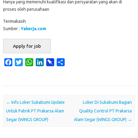
Hanya yang memenuhi kualifikasi dan persyaratan yang akan di
proses oleh perusahaan
Terimakasih
Sumber :
Yakerja.com
F
T
W
L
P
S
a
w
h
i
i
h
c
i
a
n
n
a
e
t
t
k
b
r
b
t
s
e
o
e
o
e
A
d
a
Post navigation
←
Info Loker Sukabumi Update
Loker Di Sukabumi Bagian
o
r
p
I
r
Untuk Pabrik PT Prakarsa Alam
Quality Control PT Prakarsa
k
p
n
d
Segar (WINGS GROUP)
Alam Segar (WINGS GROUP)
→