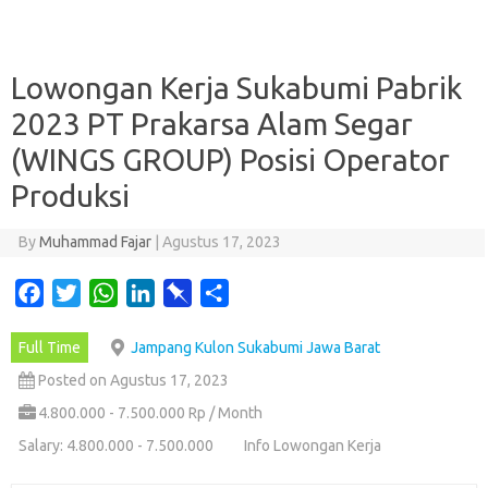
Lowongan Kerja Sukabumi Pabrik
2023 PT Prakarsa Alam Segar
(WINGS GROUP) Posisi Operator
Produksi
By
Muhammad Fajar
|
Agustus 17, 2023
F
T
W
L
P
S
a
w
h
i
i
h
Full Time
Jampang Kulon Sukabumi Jawa Barat
c
i
a
n
n
a
e
t
t
k
b
r
Posted on Agustus 17, 2023
b
t
s
e
o
e
4.800.000 - 7.500.000 Rp / Month
o
e
A
d
a
Salary: 4.800.000 - 7.500.000
Info Lowongan Kerja
o
r
p
I
r