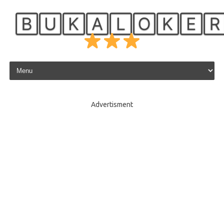
🄱🅄🄺🄰🄻🄾🄺🄴
Skip to content
Advertisment