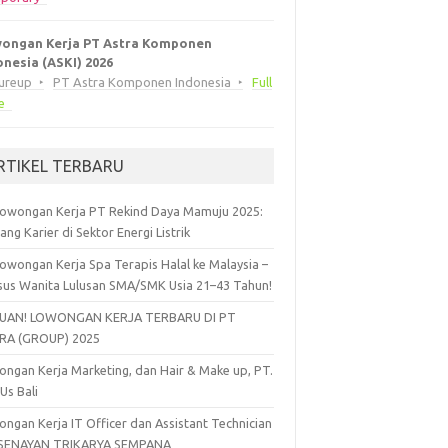
ongan Kerja PT Astra Komponen
onesia (ASKI) 2026
eureup
PT Astra Komponen Indonesia
Full
e
RTIKEL TERBARU
owongan Kerja PT Rekind Daya Mamuju 2025:
ang Karier di Sektor Energi Listrik
owongan Kerja Spa Terapis Halal ke Malaysia –
sus Wanita Lulusan SMA/SMK Usia 21–43 Tahun!
UAN! LOWONGAN KERJA TERBARU DI PT
RA (GROUP) 2025
ngan Kerja Marketing, dan Hair & Make up, PT.
 Us Bali
ngan Kerja IT Officer dan Assistant Technician
 SENAYAN TRIKARYA SEMPANA