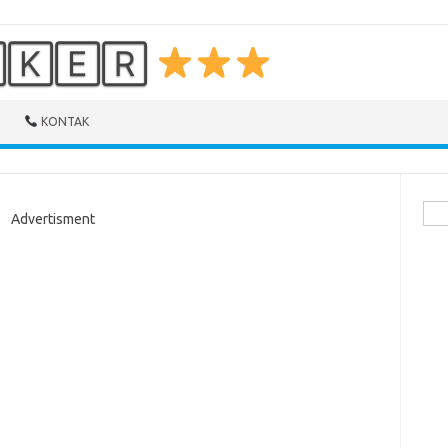
🄺🄴🅁
KONTAK
Cari
Advertisment