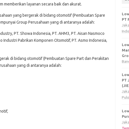
lam memberikan layanan secara baik dan akurat.
Low
sahaan yang bergerak di bidang otomotif (Pembuatan Spare
PT 
empunyai Group Perusahaan yang di antaranya adalah:
Jak
Ind
Industry, PT. Showa Indonesia, PT. AHM3, PT. Aisan Nasmoco
co Industri Pabrikan Komponen Otomotif, PT. Asmo Indonesia,
Low
Man
Gro
erak di bidang otomotif (Pembuatan Spare Part dan Perakitan
Ban
usahaan yang di antaranya adalah:
Low
PT 
(JI
Jak
Pul
Low
otif,
Pur
Jaka
Tem