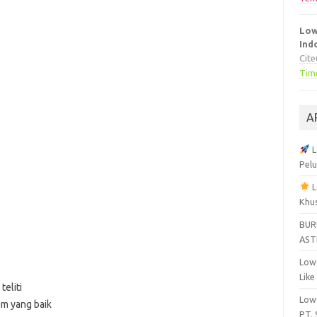
Low
Ind
Cit
Tim
A
L
Pelu
L
Khu
BUR
AST
Lowo
Like
eliti
Lowo
um yang baik
PT.