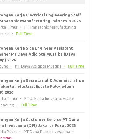
ongan Kerja Electrical Engineering Staff
Panasonic Manufacturing Indonesia 2026
arta Timur
PT Panasonic Manufacturing
onesia
Full Time
ongan Kerja Site Engineer Assistant
ager PT Daya Adicipta Mustika (Daya
up) 2026
dung
PT Daya Adicipta Mustika
Full Time
ongan Kerja Secretarial & Administration
Jakarta Industrial Estate Pulogadung
EP) 2026
arta Timur
PT Jakarta Industrial Estate
ogadung
Full Time
ongan Kerja Customer Service PT Dana
na Investama (DPI) Jakarta Pusat 2026
rta Pusat
PT Dana Purna Investama
porary