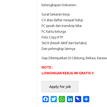
Kelengkapan Dokumen :
Surat lamaran kerja
CV atau daftar riwayat hidup
FC ijazah dan transkrip Nilai
FC Kartu kelurga
Foto Copy KTP
SKCK (Masih Aktif dan berlaku)
Dan pelengkap lainnya
Siap Ditempatkan Di Cibitung, Bekasi, Karaw
NOTE :
LOWONGAN KERJA INI GRATIS !!
F
T
W
L
P
S
a
w
h
i
i
h