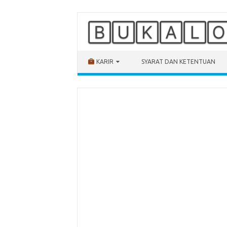
🄱🅄🄺🄰🄻
Skip to content
KARIR
SYARAT DAN KETENTUAN