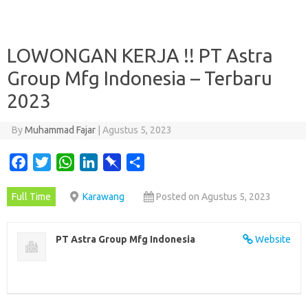
LOWONGAN KERJA !! PT Astra
Group Mfg Indonesia – Terbaru
2023
By
Muhammad Fajar
|
Agustus 5, 2023
F
T
W
L
P
S
a
w
h
i
i
h
Full Time
Karawang
Posted on Agustus 5, 2023
c
i
a
n
n
a
e
t
t
k
b
r
b
t
s
e
o
e
PT Astra Group Mfg Indonesia
Website
o
e
A
d
a
o
r
p
I
r
k
p
n
d