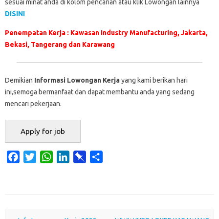
sesuai minat anda di kolom pencarian atau klik Lowongan lainnya
DISINI
Penempatan Kerja : Kawasan Industry Manufacturing, Jakarta,
Bekasi, Tangerang dan Karawang
Demikian
Informasi Lowongan Kerja
yang kami berikan hari
ini,semoga bermanfaat dan dapat membantu anda yang sedang
mencari pekerjaan.
F
T
W
L
P
S
a
w
h
i
i
h
c
i
a
n
n
a
e
t
t
k
b
r
b
t
s
e
o
e