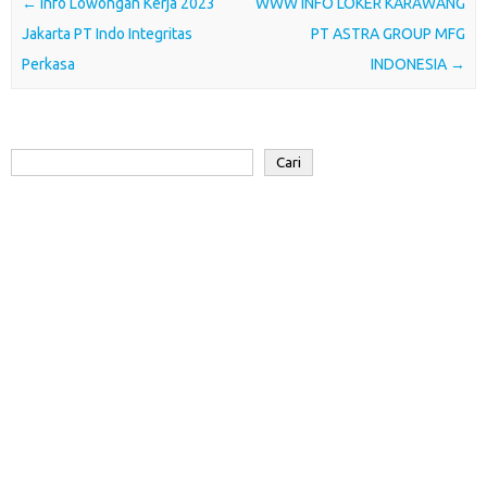
o
e
A
d
a
Post navigation
←
Info Lowongan Kerja 2023
WWW INFO LOKER KARAWANG
o
r
p
I
r
Jakarta PT Indo Integritas
PT ASTRA GROUP MFG
k
p
n
d
Perkasa
INDONESIA
→
Cari
Cari