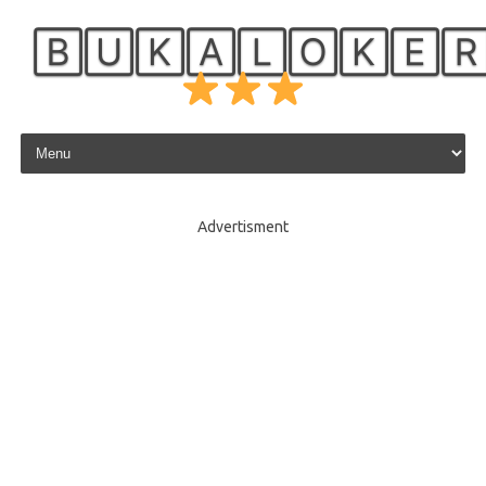
🄱🅄🄺🄰🄻🄾🄺🄴
Skip to content
Advertisment