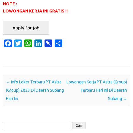
NOTE :
LOWONGAN KERJA INI GRATIS !!
F
T
W
L
P
S
a
w
h
i
i
h
c
i
a
n
n
a
e
t
t
k
b
r
b
t
s
e
o
e
o
e
A
d
a
Post navigation
←
Info Loker Terbaru PT Astra
Lowongan Kerja PT Astra (Group)
o
r
p
I
r
(Group) 2023 Di Daerah Subang
Terbaru Hari Ini Di Daerah
k
p
n
d
Hari Ini
Subang
→
Cari
Cari