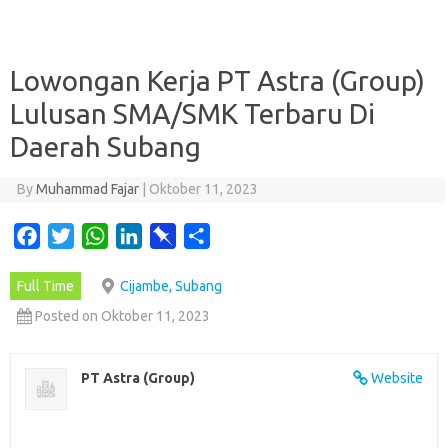
Lowongan Kerja PT Astra (Group)
Lulusan SMA/SMK Terbaru Di
Daerah Subang
By
Muhammad Fajar
|
Oktober 11, 2023
F
T
W
L
P
S
a
w
h
i
i
h
Full Time
Cijambe, Subang
c
i
a
n
n
a
e
t
t
k
b
r
Posted on Oktober 11, 2023
b
t
s
e
o
e
o
e
A
d
a
PT Astra (Group)
Website
o
r
p
I
r
k
p
n
d