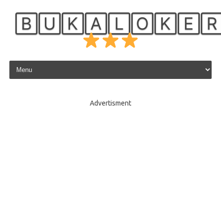
🄱🅄🄺🄰🄻🄾🄺🄴
Skip to content
Advertisment