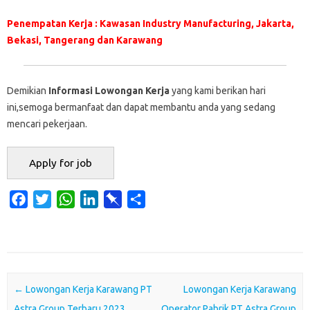
Penempatan Kerja : Kawasan Industry Manufacturing, Jakarta,
Bekasi, Tangerang dan Karawang
Demikian
Informasi Lowongan Kerja
yang kami berikan hari
ini,semoga bermanfaat dan dapat membantu anda yang sedang
mencari pekerjaan.
F
T
W
L
P
S
a
w
h
i
i
h
c
i
a
n
n
a
e
t
t
k
b
r
b
t
s
e
o
e
o
e
A
d
a
Post navigation
←
Lowongan Kerja Karawang PT
Lowongan Kerja Karawang
o
r
p
I
r
Astra Group Terbaru 2023
Operator Pabrik PT Astra Group