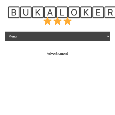
🄱🅄🄺🄰🄻🄾🄺🄴
Skip to content
Advertisment