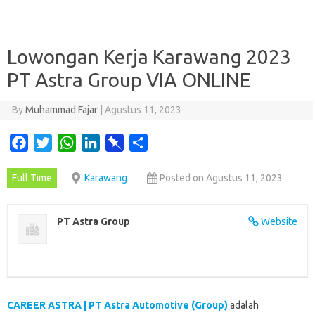
Lowongan Kerja Karawang 2023
PT Astra Group VIA ONLINE
By
Muhammad Fajar
|
Agustus 11, 2023
F
T
W
L
P
S
a
w
h
i
i
h
Full Time
Karawang
Posted on Agustus 11, 2023
c
i
a
n
n
a
e
t
t
k
b
r
b
t
s
e
o
e
PT Astra Group
Website
o
e
A
d
a
o
r
p
I
r
k
p
n
d
CAREER ASTRA | PT Astra Automotive (Group)
adalah