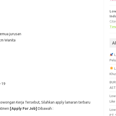
Low
Ind
Cit
Tim
semua jurusan
 cm Wanita
A
L
Pelu
L
Khu
BUR
D 19
AST
Lowo
Like
 Lowongan Kerja Tersebut, Silahkan apply lamaran terbaru
rutmen
[Apply For Job]
Dibawah :
Lowo
PT.