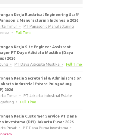
ongan Kerja Electrical Engineering Staff
Panasonic Manufacturing Indonesia 2026
arta Timur
PT Panasonic Manufacturing
onesia
Full Time
ongan Kerja Site Engineer Assistant
ager PT Daya Adicipta Mustika (Daya
up) 2026
dung
PT Daya Adicipta Mustika
Full Time
ongan Kerja Secretarial & Administration
Jakarta Industrial Estate Pulogadung
EP) 2026
arta Timur
PT Jakarta Industrial Estate
ogadung
Full Time
ongan Kerja Customer Service PT Dana
na Investama (DPI) Jakarta Pusat 2026
rta Pusat
PT Dana Purna Investama
porary