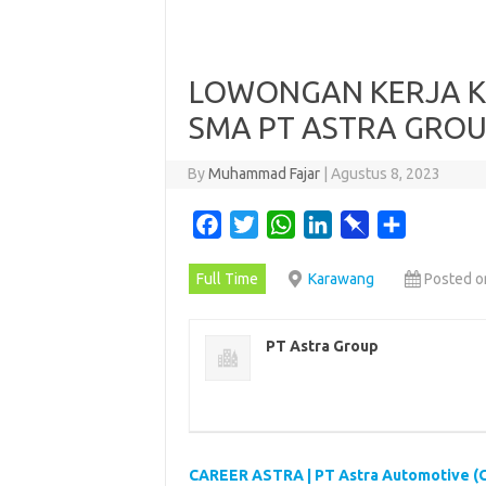
LOWONGAN KERJA K
SMA PT ASTRA GRO
By
Muhammad Fajar
|
Agustus 8, 2023
F
T
W
L
P
S
a
w
h
i
i
h
Full Time
Karawang
Posted o
c
i
a
n
n
a
e
t
t
k
b
r
b
t
s
e
o
e
PT Astra Group
o
e
A
d
a
o
r
p
I
r
k
p
n
d
CAREER ASTRA | PT Astra Automotive (