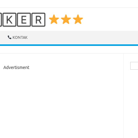
🄺🄴🅁
KONTAK
Cari
Advertisment