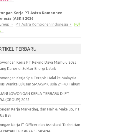
ongan Kerja PT Astra Komponen
onesia (ASKI) 2026
eureup
PT Astra Komponen Indonesia
Full
e
RTIKEL TERBARU
owongan Kerja PT Rekind Daya Mamuju 2025:
ang Karier di Sektor Energi Listrik
owongan Kerja Spa Terapis Halal ke Malaysia –
sus Wanita Lulusan SMA/SMK Usia 21–43 Tahun!
UAN! LOWONGAN KERJA TERBARU DI PT
RA (GROUP) 2025
ngan Kerja Marketing, dan Hair & Make up, PT.
 Us Bali
ngan Kerja IT Officer dan Assistant Technician
 SENAYAN TRIKARYA SEMPANA