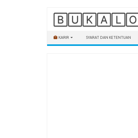
🄱🅄🄺🄰🄻
Skip to content
KARIR
SYARAT DAN KETENTUAN