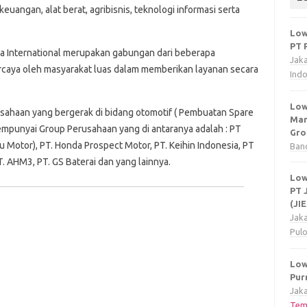
keuangan, alat berat, agribisnis, teknologi informasi serta
Low
PT 
tra International merupakan gabungan dari beberapa
Jak
ercaya oleh masyarakat luas dalam memberikan layanan secara
Ind
Low
sahaan yang bergerak di bidang otomotif ( Pembuatan Spare
Man
empunyai Group Perusahaan yang di antaranya adalah : PT
Gro
Motor), PT. Honda Prospect Motor, PT. Keihin Indonesia, PT
Ban
. AHM3, PT. GS Baterai dan yang lainnya.
Low
PT 
(JI
Jak
Pul
Low
Pur
Jaka
Tem