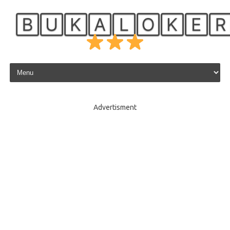
🄱🅄🄺🄰🄻🄾🄺🄴
Skip to content
Advertisment