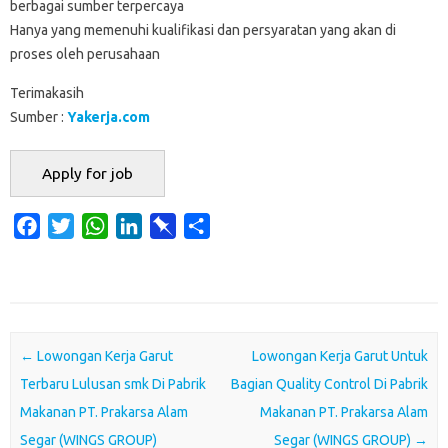
berbagai sumber terpercaya
Hanya yang memenuhi kualifikasi dan persyaratan yang akan di
proses oleh perusahaan
Terimakasih
Sumber :
Yakerja.com
F
T
W
L
P
S
a
w
h
i
i
h
c
i
a
n
n
a
e
t
t
k
b
r
b
t
s
e
o
e
o
e
A
d
a
Post navigation
←
Lowongan Kerja Garut
Lowongan Kerja Garut Untuk
o
r
p
I
r
Terbaru Lulusan smk Di Pabrik
Bagian Quality Control Di Pabrik
k
p
n
d
Makanan PT. Prakarsa Alam
Makanan PT. Prakarsa Alam
Segar (WINGS GROUP)
Segar (WINGS GROUP)
→