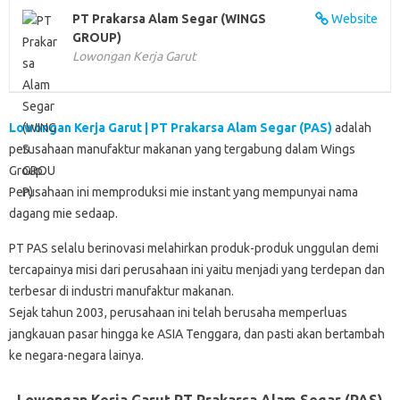
k
p
n
d
PT Prakarsa Alam Segar (WINGS
Website
GROUP)
Lowongan Kerja Garut
Lowongan Kerja Garut | PT Prakarsa Alam Segar (PAS)
adalah
perusahaan manufaktur makanan yang tergabung dalam Wings
Group.
Perusahaan ini memproduksi mie instant yang mempunyai nama
dagang mie sedaap.
PT PAS selalu berinovasi melahirkan produk-produk unggulan demi
tercapainya misi dari perusahaan ini yaitu menjadi yang terdepan dan
terbesar di industri manufaktur makanan.
Sejak tahun 2003, perusahaan ini telah berusaha memperluas
jangkauan pasar hingga ke ASIA Tenggara, dan pasti akan bertambah
ke negara-negara lainya.
Lowongan Kerja Garut PT Prakarsa Alam Segar (PAS)