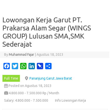
Lowongan Kerja Garut PT.
Prakarsa Alam Segar (WINGS
GROUP) Lulusan SMA,SMK
Sederajat
By
Muhammad Fajar
|
Agustus 18, 2023
F
T
W
L
P
S
a
w
h
i
i
h
Full Time
Pananjung Garut Jawa Barat
c
i
a
n
n
a
e
t
t
k
b
r
Posted on Agustus 18, 2023
b
t
s
e
o
e
4.800.000 - 7.500.000 Rp / Month
o
e
A
d
a
Salary: 4.800.000 - 7.500.000
Info Lowongan Kerja
o
r
p
I
r