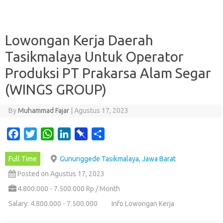
Lowongan Kerja Daerah
Tasikmalaya Untuk Operator
Produksi PT Prakarsa Alam Segar
(WINGS GROUP)
By
Muhammad Fajar
|
Agustus 17, 2023
F
T
W
L
P
S
a
w
h
i
i
h
Full Time
Gununggede Tasikmalaya, Jawa Barat
c
i
a
n
n
a
e
t
t
k
b
r
Posted on Agustus 17, 2023
b
t
s
e
o
e
4.800.000 - 7.500.000 Rp / Month
o
e
A
d
a
Salary: 4.800.000 - 7.500.000
Info Lowongan Kerja
o
r
p
I
r