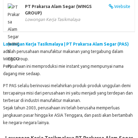
k
p
n
d
PT Prakarsa Alam Segar (WINGS
Website
GROUP)
Lowongan Kerja Tasikmalaya
Lowongan Kerja Tasikmalaya | PT Prakarsa Alam Segar (PAS)
adalah perusahaan manufaktur makanan yang tergabung dalam
Wings Group.
Perusahaan ini memproduksi mie instant yang mempunyai nama
dagang mie sedaap.
PT PAS selalu berinovasi melahirkan produk-produk unggulan demi
tercapainya misi dari perusahaan ini yaitu menjadi yang terdepan dan
terbesar di industri manufaktur makanan.
Sejak tahun 2003, perusahaan ini telah berusaha memperluas
jangkauan pasar hingga ke ASIA Tenggara, dan pasti akan bertambah
ke negara-negara lainya.
Lowongan Kerja Tasikmalaya PT Prakarsa Alam Segar