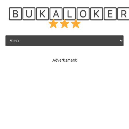
🄱🅄🄺🄰🄻🄾🄺🄴
Skip to content
Advertisment