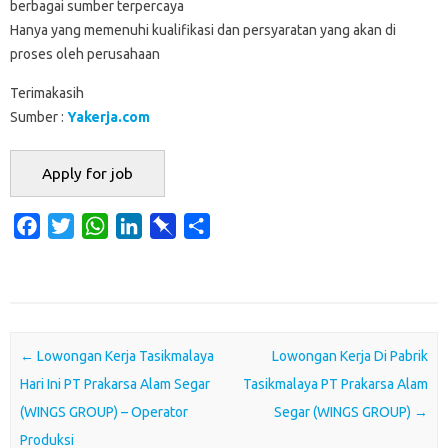
berbagai sumber terpercaya
Hanya yang memenuhi kualifikasi dan persyaratan yang akan di
proses oleh perusahaan
Terimakasih
Sumber :
Yakerja.com
F
T
W
L
P
S
a
w
h
i
i
h
c
i
a
n
n
a
e
t
t
k
b
r
b
t
s
e
o
e
o
e
A
d
a
Post navigation
←
Lowongan Kerja Tasikmalaya
Lowongan Kerja Di Pabrik
o
r
p
I
r
Hari Ini PT Prakarsa Alam Segar
Tasikmalaya PT Prakarsa Alam
k
p
n
d
(WINGS GROUP) – Operator
Segar (WINGS GROUP)
→
Produksi