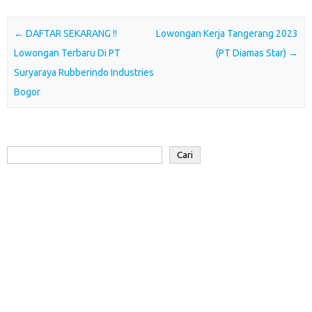
b
t
s
e
o
e
o
e
A
d
a
Post navigation
←
DAFTAR SEKARANG !!
Lowongan Kerja Tangerang 2023
o
r
p
I
r
Lowongan Terbaru Di PT
(PT Diamas Star)
→
k
p
n
d
Suryaraya Rubbеrіndо Induѕtrіеѕ
Bogor
Cari
Cari