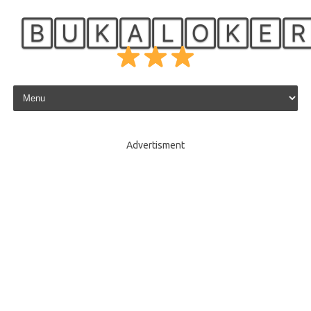
🄱🅄🄺🄰🄻🄾🄺🄴
Skip to content
Advertisment