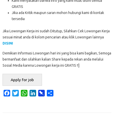
Kami menyatakan bahwa Info yang kami muat disini semua
GRATIS
Jika ada Kritik maupun saran mohon hubungi kami di kontak
tersedia
Jika Lowongan Kerja ini sudah Ditutup, Silahkan Cek Lowongan Kerja
sesuai minat anda di kolom pencarian atau klik Lowongan lainnya
DISINI
Demikian Informasi Lowongan hari ini yang bisa kami bagikan, Semoga
bermanfaat dan silahkan kalian Share kepada rekan anda melalui
Sosial Media karena Lowongan kerja ini GRATIS !!]
F
T
W
L
P
S
a
w
h
i
i
h
c
i
a
n
n
a
e
t
t
k
b
r