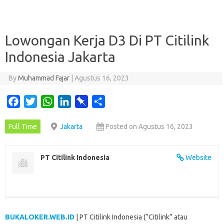
Lowongan Kerja D3 Di PT Citilink
Indonesia Jakarta
By
Muhammad Fajar
|
Agustus 16, 2023
F
T
W
L
P
S
a
w
h
i
i
h
Full Time
Jakarta
Posted on Agustus 16, 2023
c
i
a
n
n
a
e
t
t
k
b
r
b
t
s
e
o
e
PT Citilink Indonesia
Website
o
e
A
d
a
o
r
p
I
r
k
p
n
d
BUKALOKER.WEB.ID
| PT Citilink Indonesia (“Citilink” atau