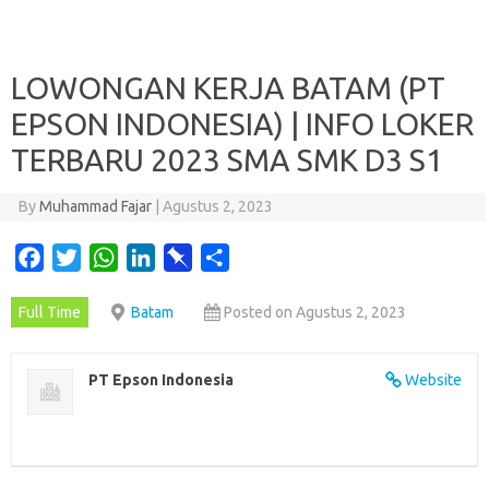
LOWONGAN KERJA BATAM (PT
EPSON INDONESIA) | INFO LOKER
TERBARU 2023 SMA SMK D3 S1
By
Muhammad Fajar
|
Agustus 2, 2023
F
T
W
L
P
S
a
w
h
i
i
h
Full Time
Batam
Posted on Agustus 2, 2023
c
i
a
n
n
a
e
t
t
k
b
r
b
t
s
e
o
e
PT Epson Indonesia
Website
o
e
A
d
a
o
r
p
I
r
k
p
n
d