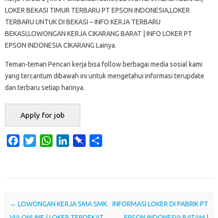
LOKER BEKASI TIMUR TERBARU PT EPSON INDONESIA,LOKER
TERBARU UNTUK DI BEKASI – INFO KERJA TERBARU
BEKASI,LOWONGAN KERJA CIKARANG BARAT | INFO LOKER PT
EPSON INDONESIA CIKARANG Lainya.
Teman-teman Pencari kerja bisa follow berbagai media sosial kami
yang tercantum dibawah ini untuk mengetahui informasi terupdate
dan terbaru setiap harinya.
F
T
W
L
P
S
a
w
h
i
i
h
c
i
a
n
n
a
e
t
t
k
b
r
b
t
s
e
o
e
o
e
A
d
a
Post navigation
←
LOWONGAN KERJA SMA SMK
INFORMASI LOKER DI PABRIK PT
o
r
p
I
r
VIA ONLINE | LOKER TERDEKAT
EPSON INDONESIA BATAM |