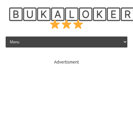
🄱🅄🄺🄰🄻🄾🄺🄴
Skip to content
Advertisment