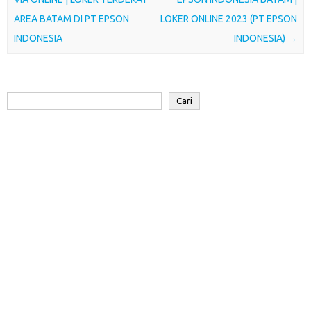
k
p
n
d
AREA BATAM DI PT EPSON
LOKER ONLINE 2023 (PT EPSON
INDONESIA
INDONESIA)
→
Cari
Cari