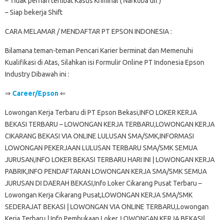
– Tidak pernah terlibat Kasus Kriminal ( Narkoba dll )
– Siap bekerja Shift
CARA MELAMAR / MENDAFTAR PT EPSON INDONESIA :
Bilamana teman-teman Pencari Karier berminat dan Memenuhi
Kualifikasi di Atas, Silahkan isi Formulir Online PT Indonesia Epson
Industry Dibawah ini :
⇒
Career/Epson
⇐
Lowongan Kerja Terbaru di PT Epson Bekasi,INFO LOKER KERJA
BEKASI TERBARU – LOWONGAN KERJA TERBARU,LOWONGAN KERJA
CIKARANG BEKASI VIA ONLINE LULUSAN SMA/SMK,INFORMASI
LOWONGAN PEKERJAAN LULUSAN TERBARU SMA/SMK SEMUA
JURUSAN,INFO LOKER BEKASI TERBARU HARI INI | LOWONGAN KERJA
PABRIK,INFO PENDAFTARAN LOWONGAN KERJA SMA/SMK SEMUA
JURUSAN DI DAERAH BEKASI,Info Loker Cikarang Pusat Terbaru –
Lowongan Kerja Cikarang Pusat,LOWONGAN KERJA SMA/SMK
SEDERAJAT BEKASI | LOWONGAN VIA ONLINE TERBARU,Lowongan
Kerja Terbaru | Info Pembukaan Loker, LOWONGAN KERJA BEKASI|