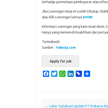
terhadap permintaan pembayaran atau inform
Jika Lowongan Kerja ini sudah Ditutup, Sila
atau klik Lowongan lainnya
DISINI
Informasi Lowongan yang kami muat disini, 
Hanya yang memenuhi kualifikasi dan persya
Terimakasih
Sumber :
Yakerja.com
F
T
W
L
P
S
a
w
h
i
i
h
c
i
a
n
n
a
e
t
t
k
b
r
b
t
s
e
o
e
o
e
A
d
a
Post navigation
←
Loker Sukabumi Update PT Prakarsa Al