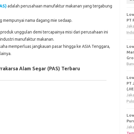
PAS)
adalah perusahaan manufaktur makanan yang tergabung
Low
ang mempunyai nama dagang mie sedaap.
PT 
Jak
produk unggulan demi tercapainya misi dari perusahaan ini
Ind
 industri manufaktur makanan.
usaha memperluas jangkauan pasar hingga ke ASIA Tenggara,
Low
Man
ainya.
Gro
Ban
rakarsa Alam Segar (PAS) Terbaru
Low
PT 
(JI
Jak
Pul
Low
Pur
Jaka
Tem