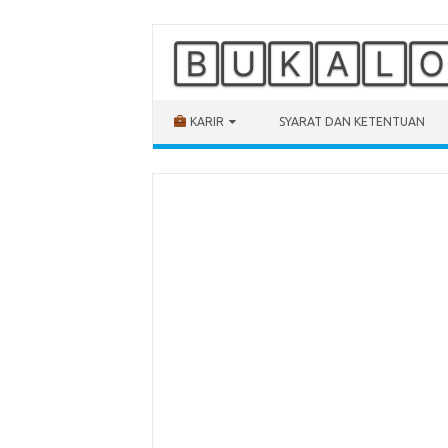
🄱🅄🄺🄰🄻
Skip to content
KARIR
SYARAT DAN KETENTUAN