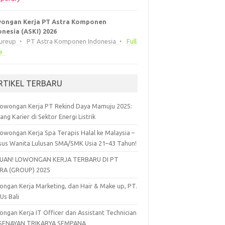
ongan Kerja PT Astra Komponen
onesia (ASKI) 2026
eureup
PT Astra Komponen Indonesia
Full
e
RTIKEL TERBARU
owongan Kerja PT Rekind Daya Mamuju 2025:
ang Karier di Sektor Energi Listrik
owongan Kerja Spa Terapis Halal ke Malaysia –
sus Wanita Lulusan SMA/SMK Usia 21–43 Tahun!
UAN! LOWONGAN KERJA TERBARU DI PT
RA (GROUP) 2025
ngan Kerja Marketing, dan Hair & Make up, PT.
 Us Bali
ngan Kerja IT Officer dan Assistant Technician
 SENAYAN TRIKARYA SEMPANA