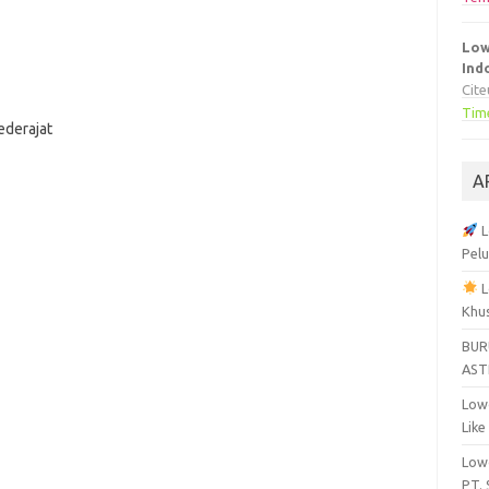
Low
Ind
Cit
Tim
ederajat
A
L
Pelu
L
Khu
BUR
AST
Lowo
Like
Lowo
PT.