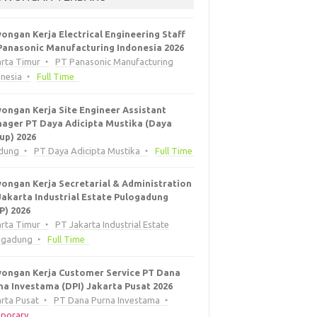
ongan Kerja Electrical Engineering Staff
Panasonic Manufacturing Indonesia 2026
arta Timur
PT Panasonic Manufacturing
onesia
Full Time
ongan Kerja Site Engineer Assistant
ager PT Daya Adicipta Mustika (Daya
up) 2026
dung
PT Daya Adicipta Mustika
Full Time
ongan Kerja Secretarial & Administration
Jakarta Industrial Estate Pulogadung
EP) 2026
arta Timur
PT Jakarta Industrial Estate
ogadung
Full Time
ongan Kerja Customer Service PT Dana
na Investama (DPI) Jakarta Pusat 2026
rta Pusat
PT Dana Purna Investama
porary