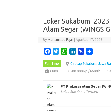
Loker Sukabumi 2023 
Alam Segar (WINGS G
By
Muhammad Fajar
|
Agustus 17, 2023
F
T
W
L
P
S
a
w
h
i
i
h
Full Time
Ciracap Sukabumi Jawa Ba
c
i
a
n
n
a
e
t
t
k
b
r
4.800.000 - 7.500.000 Rp / Month
Sa
b
t
s
e
o
e
o
e
A
d
a
PT Prakarsa Alam Segar (WI
o
r
p
I
r
Loker Sukabumi Terbaru
k
p
n
d