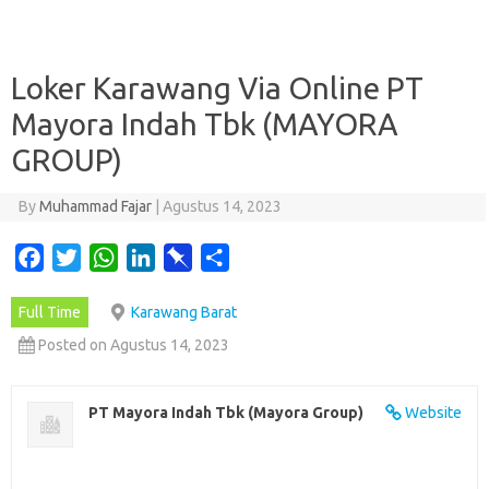
Loker Karawang Via Online PT
Mayora Indah Tbk (MAYORA
GROUP)
By
Muhammad Fajar
|
Agustus 14, 2023
F
T
W
L
P
S
a
w
h
i
i
h
Full Time
Karawang Barat
c
i
a
n
n
a
e
t
t
k
b
r
Posted on Agustus 14, 2023
b
t
s
e
o
e
o
e
A
d
a
PT Mayora Indah Tbk (Mayora Group)
Website
o
r
p
I
r
k
p
n
d