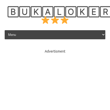
🄱🅄🄺🄰🄻🄾🄺🄴
Skip to content
Advertisment