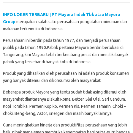
INFO LOKER TERBARU | PT Mayora Indah Tbk atau Mayora
Group
merupakan salah satu perusahaan pengolahan minuman dan
makanan terkemuka di Indonesia.
Perusahaan ini berdiri pada tahun 1977, dan menjadi perusahaan
publik pada tahun 1990.Pabrik pertama Mayora berdiri berlokasi di
Tangerang, kini Mayora telah berkembang pesat dan memiliki banyak
pabrik yang tersebar di banyak kota di Indonesia.
Produk yang dihasilkan oleh perusahaan ini adalah produk konsumen
yang banyak ditemui dan dikonsumsi oleh masyarakat.
Beberapa produk Mayora yang tentu sudah tidak asing ditemui oleh
masyarakat diantaranya Biskuit Roma, Better, Slai Olai, Sari Gandum,
Kopi Torabika, Permen Kopiko, Permen Kis, Permen Tamarin, Choki –
choki, Beng-beng, Astor, Energen dan masih banyak lainnya.
Guna meningkatkan kinerja dan produktifitas perusahaan yang lebih
baik, pihak manajemen membuka kesempatan bagi putra-putri bangsa