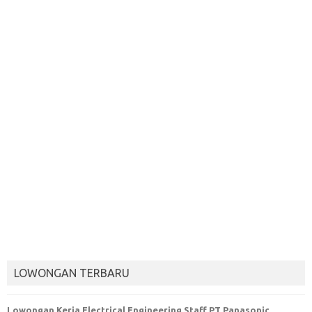
LOWONGAN TERBARU
Lowongan Kerja Electrical Engineering Staff PT Panasonic