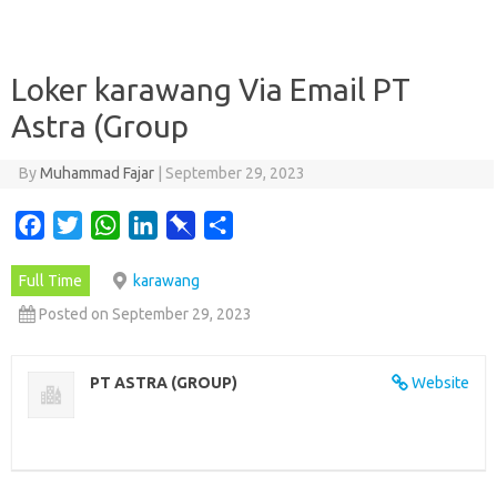
Loker karawang Via Email PT
Astra (Group
By
Muhammad Fajar
|
September 29, 2023
F
T
W
L
P
S
a
w
h
i
i
h
Full Time
karawang
c
i
a
n
n
a
e
t
t
k
b
r
Posted on September 29, 2023
b
t
s
e
o
e
o
e
A
d
a
PT ASTRA (GROUP)
Website
o
r
p
I
r
k
p
n
d