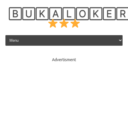
🄱🅄🄺🄰🄻🄾🄺🄴
Skip to content
Advertisment