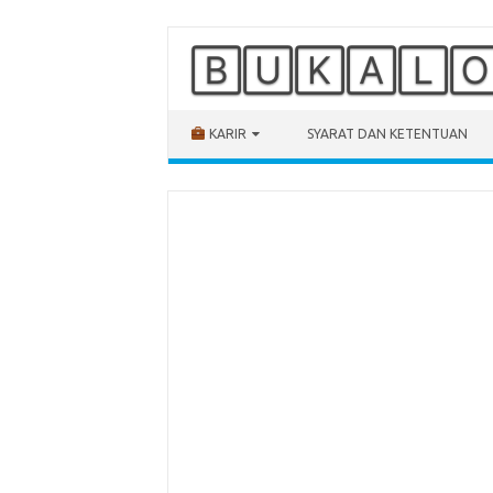
🄱🅄🄺🄰🄻
Skip to content
KARIR
SYARAT DAN KETENTUAN