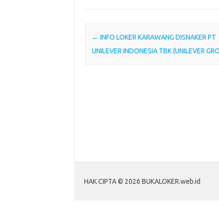
e
t
t
k
b
r
b
t
s
e
o
e
o
e
A
d
a
Post navigation
←
INFO LOKER KARAWANG DISNAKER PT
o
r
p
I
r
UNILEVER INDONESIA TBK (UNILEVER GR
k
p
n
d
HAK CIPTA © 2026 BUKALOKER.web.id