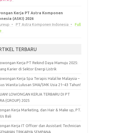
ongan Kerja PT Astra Komponen
onesia (ASKI) 2026
eureup
PT Astra Komponen Indonesia
Full
e
RTIKEL TERBARU
owongan Kerja PT Rekind Daya Mamuju 2025:
ang Karier di Sektor Energi Listrik
owongan Kerja Spa Terapis Halal ke Malaysia –
sus Wanita Lulusan SMA/SMK Usia 21–43 Tahun!
UAN! LOWONGAN KERJA TERBARU DI PT
RA (GROUP) 2025
ngan Kerja Marketing, dan Hair & Make up, PT.
 Us Bali
ngan Kerja IT Officer dan Assistant Technician
 SENAYAN TRIKARYA SEMPANA