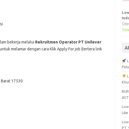
Low
Ind
si
Cit
Tim
alam bekerja melalui
Rekruitmen Operator PT Unilever
A
ntuk melamar dengan cara Klik Apply For job (tertera link
L
Pelu
L
a Barat 17530
Khu
BUR
AST
Lowo
Like
Lowo
PT.