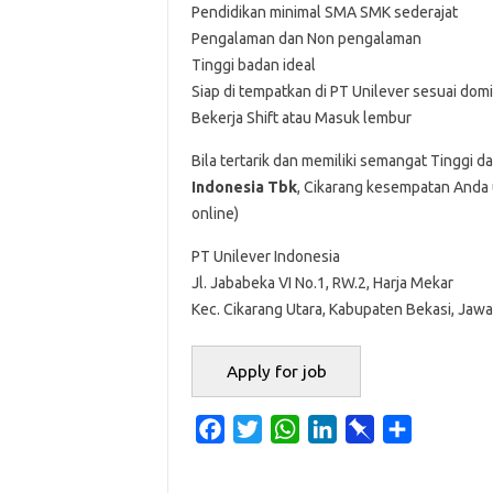
Pendidikan minimal SMA SMK sederajat
Pengalaman dan Non pengalaman
Tinggi badan ideal
Siap di tempatkan di PT Unilever sesuai domi
Bekerja Shift atau Masuk lembur
Bila tertarik dan memiliki semangat Tinggi d
Indonesia Tbk
, Cikarang kesempatan Anda u
online)
PT Unilever Indonesia
Jl. Jababeka VI No.1, RW.2, Harja Mekar
Kec. Cikarang Utara, Kabupaten Bekasi, Jaw
F
T
W
L
P
S
a
w
h
i
i
h
c
i
a
n
n
a