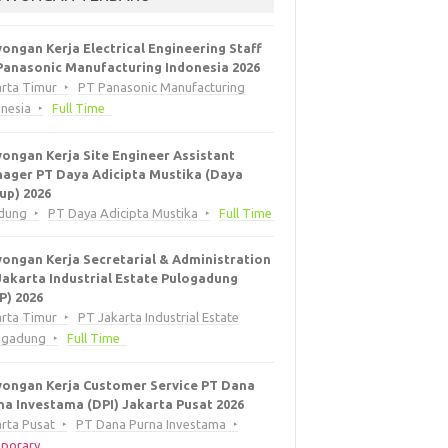
ongan Kerja Electrical Engineering Staff
Panasonic Manufacturing Indonesia 2026
arta Timur
PT Panasonic Manufacturing
onesia
Full Time
ongan Kerja Site Engineer Assistant
ager PT Daya Adicipta Mustika (Daya
up) 2026
dung
PT Daya Adicipta Mustika
Full Time
ongan Kerja Secretarial & Administration
Jakarta Industrial Estate Pulogadung
EP) 2026
arta Timur
PT Jakarta Industrial Estate
ogadung
Full Time
ongan Kerja Customer Service PT Dana
na Investama (DPI) Jakarta Pusat 2026
rta Pusat
PT Dana Purna Investama
porary