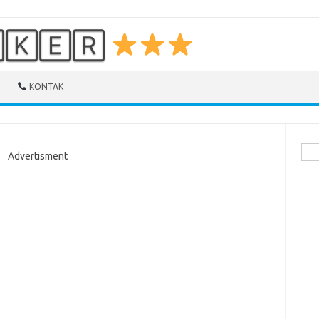
🄺🄴🅁
KONTAK
Cari
Advertisment