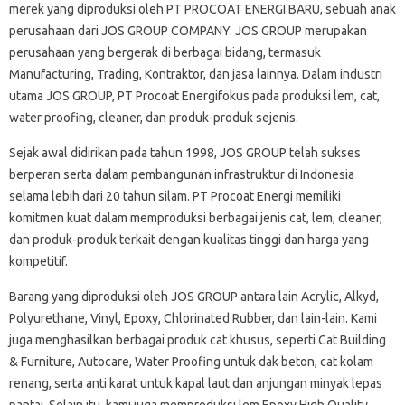
merek yang diproduksi oleh PT PROCOAT ENERGI BARU, sebuah anak
perusahaan dari JOS GROUP COMPANY. JOS GROUP merupakan
perusahaan yang bergerak di berbagai bidang, termasuk
Manufacturing, Trading, Kontraktor, dan jasa lainnya. Dalam industri
utama JOS GROUP, PT Procoat Energifokus pada produksi lem, cat,
water proofing, cleaner, dan produk-produk sejenis.
Sejak awal didirikan pada tahun 1998, JOS GROUP telah sukses
berperan serta dalam pembangunan infrastruktur di Indonesia
selama lebih dari 20 tahun silam. PT Procoat Energi memiliki
komitmen kuat dalam memproduksi berbagai jenis cat, lem, cleaner,
dan produk-produk terkait dengan kualitas tinggi dan harga yang
kompetitif.
Barang yang diproduksi oleh JOS GROUP antara lain Acrylic, Alkyd,
Polyurethane, Vinyl, Epoxy, Chlorinated Rubber, dan lain-lain. Kami
juga menghasilkan berbagai produk cat khusus, seperti Cat Building
& Furniture, Autocare, Water Proofing untuk dak beton, cat kolam
renang, serta anti karat untuk kapal laut dan anjungan minyak lepas
pantai. Selain itu, kami juga memproduksi lem Epoxy High Quality