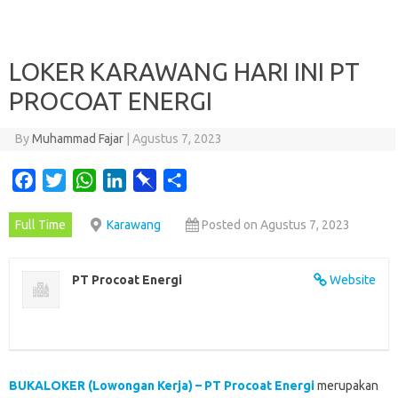
LOKER KARAWANG HARI INI PT
PROCOAT ENERGI
By
Muhammad Fajar
|
Agustus 7, 2023
F
T
W
L
P
S
a
w
h
i
i
h
Full Time
Karawang
Posted on Agustus 7, 2023
c
i
a
n
n
a
e
t
t
k
b
r
b
t
s
e
o
e
PT Procoat Energi
Website
o
e
A
d
a
o
r
p
I
r
k
p
n
d
BUKALOKER (Lowongan Kerja) – PT Procoat Energi
merupakan