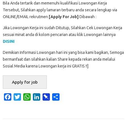
Bila Anda tertarik dan memenuhi kualifikasi Lowongan Kerja
Tersebut, Silahkan apply lamaran terbaru anda secara lengkap via
ONLINE/EMAIL rekrutmen
[Apply For Job]
Dibawah :
Jika Lowongan Kerja ini sudah Ditutup, Silahkan Cek Lowongan Kerja
sesuai minat anda di kolom pencarian atau klik Lowongan lainnya
DISINI
Demikian Informasi Lowongan hari ini yang bisa kami bagikan, Semoga
bermanfaat dan silahkan kalian Share kepada rekan anda melalui
Sosial Media karena Lowongan kerja ini GRATIS !!]
F
T
W
L
P
S
a
w
h
i
i
h
c
i
a
n
n
a
e
t
t
k
b
r
b
t
s
e
o
e