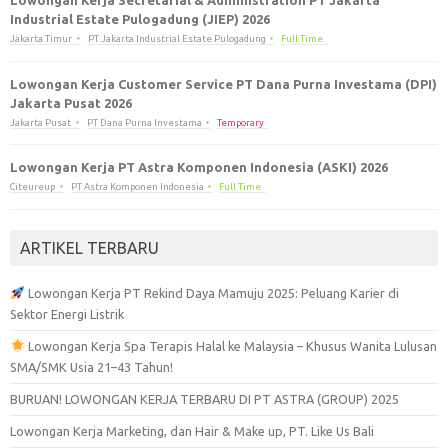
Lowongan Kerja Secretarial & Administration PT Jakarta
Industrial Estate Pulogadung (JIEP) 2026
Jakarta Timur
PT Jakarta Industrial Estate Pulogadung
Full Time
Lowongan Kerja Customer Service PT Dana Purna Investama (DPI)
Jakarta Pusat 2026
Jakarta Pusat
PT Dana Purna Investama
Temporary
Lowongan Kerja PT Astra Komponen Indonesia (ASKI) 2026
Citeureup
PT Astra Komponen Indonesia
Full Time
ARTIKEL TERBARU
Lowongan Kerja PT Rekind Daya Mamuju 2025: Peluang Karier di
Sektor Energi Listrik
Lowongan Kerja Spa Terapis Halal ke Malaysia – Khusus Wanita Lulusan
SMA/SMK Usia 21–43 Tahun!
BURUAN! LOWONGAN KERJA TERBARU DI PT ASTRA (GROUP) 2025
Lowongan Kerja Marketing, dan Hair & Make up, PT. Like Us Bali