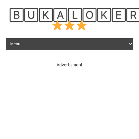
🄱🅄🄺🄰🄻🄾🄺🄴
Skip to content
Advertisment