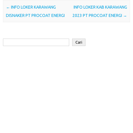
o
e
A
d
a
Post navigation
←
INFO LOKER KARAWANG
INFO LOKER KAB KARAWANG
o
r
p
I
r
DISNAKER PT PROCOAT ENERGI
2023 PT PROCOAT ENERGI
→
k
p
n
d
Cari
Cari