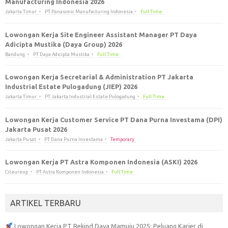
Manufacturing Indonesia 2026
Jakarta Timur
PT Panasonic Manufacturing Indonesia
Full Time
Lowongan Kerja Site Engineer Assistant Manager PT Daya
Adicipta Mustika (Daya Group) 2026
Bandung
PT Daya Adicipta Mustika
Full Time
Lowongan Kerja Secretarial & Administration PT Jakarta
Industrial Estate Pulogadung (JIEP) 2026
Jakarta Timur
PT Jakarta Industrial Estate Pulogadung
Full Time
Lowongan Kerja Customer Service PT Dana Purna Investama (DPI)
Jakarta Pusat 2026
Jakarta Pusat
PT Dana Purna Investama
Temporary
Lowongan Kerja PT Astra Komponen Indonesia (ASKI) 2026
Citeureup
PT Astra Komponen Indonesia
Full Time
ARTIKEL TERBARU
Lowongan Kerja PT Rekind Daya Mamuju 2025: Peluang Karier di