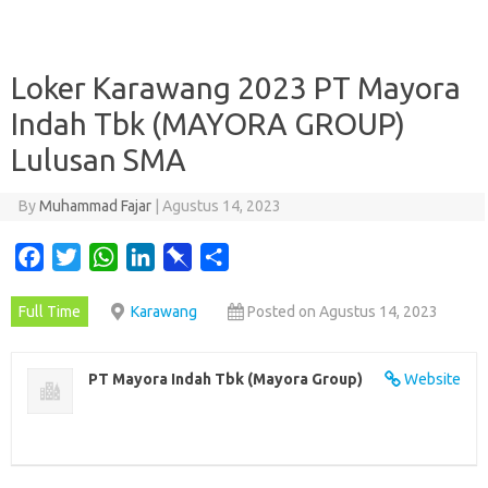
Loker Karawang 2023 PT Mayora
Indah Tbk (MAYORA GROUP)
Lulusan SMA
By
Muhammad Fajar
|
Agustus 14, 2023
F
T
W
L
P
S
a
w
h
i
i
h
Full Time
Karawang
Posted on Agustus 14, 2023
c
i
a
n
n
a
e
t
t
k
b
r
b
t
s
e
o
e
PT Mayora Indah Tbk (Mayora Group)
Website
o
e
A
d
a
o
r
p
I
r
k
p
n
d