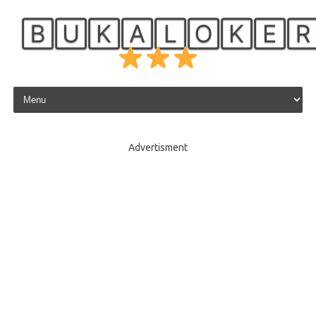
🄱🅄🄺🄰🄻🄾🄺🄴
Skip to content
Advertisment