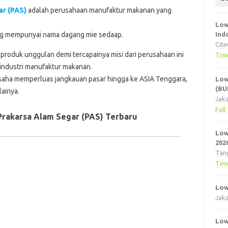
ar (PAS)
adalah perusahaan manufaktur makanan yang
Low
ang mempunyai nama dagang mie sedaap.
Ind
Cit
produk unggulan demi tercapainya misi dari perusahaan ini
Tim
 industri manufaktur makanan.
usaha memperluas jangkauan pasar hingga ke ASIA Tenggara,
Low
(BU
ainya.
Jaka
Full
Prakarsa Alam Segar (PAS) Terbaru
Low
202
Tan
Tim
Low
Jaka
Low