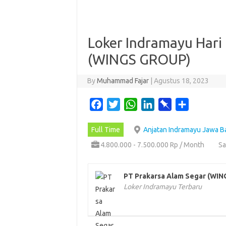
Loker Indramayu Hari 
(WINGS GROUP)
By
Muhammad Fajar
|
Agustus 18, 2023
F
T
W
L
P
S
a
w
h
i
i
h
Full Time
Anjatan Indramayu Jawa B
c
i
a
n
n
a
e
t
t
k
b
r
4.800.000 - 7.500.000 Rp / Month
Sa
b
t
s
e
o
e
o
e
A
d
a
PT Prakarsa Alam Segar (WI
o
r
p
I
r
Loker Indramayu Terbaru
k
p
n
d