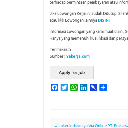
terhadap permintaan pembayaran atau inform
Jika Lowongan Kerja ini sudah Ditutup, Sila
atau klik Lowongan lainnya
DISINI
Informasi Lowongan yang kami muat disini, 
Hanya yang memenuhi kualifikasi dan persya
Terimakasih
Sumber :
Yakerja.com
F
T
W
L
P
S
a
w
h
i
i
h
c
i
a
n
n
a
e
t
t
k
b
r
b
t
s
e
o
e
o
e
A
d
a
Post navigation
←
Loker Indramayu Via Online PT. Prakars