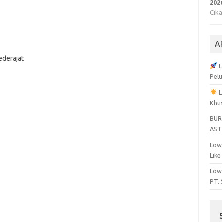
202
Cik
A
ederajat
L
Pelu
L
Khu
BUR
AST
Lowo
Like
Lowo
PT.