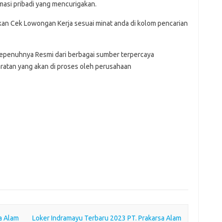
asi pribadi yang mencurigakan.
hkan Cek Lowongan Kerja sesuai minat anda di kolom pencarian
Sepenuhnya Resmi dari berbagai sumber terpercaya
ratan yang akan di proses oleh perusahaan
a Alam
Loker Indramayu Terbaru 2023 PT. Prakarsa Alam