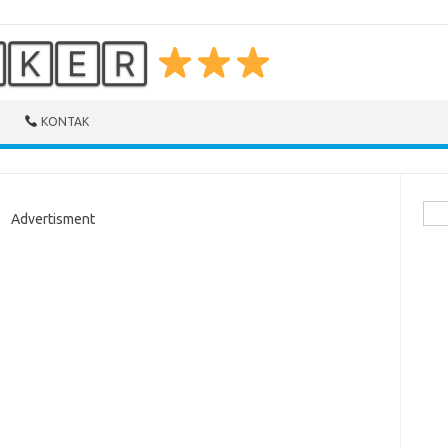
🄺🄴🅁
KONTAK
Cari
Advertisment