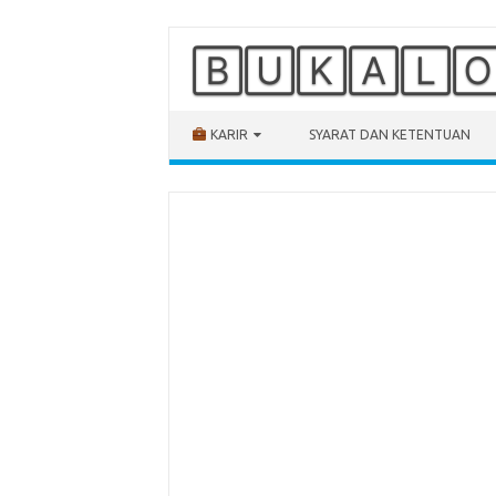
🄱🅄🄺🄰🄻
Skip to content
KARIR
SYARAT DAN KETENTUAN