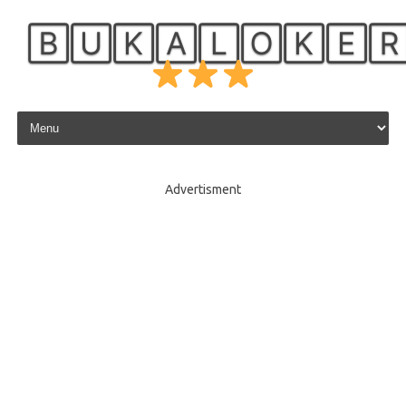
🄱🅄🄺🄰🄻🄾🄺🄴
Skip to content
Advertisment