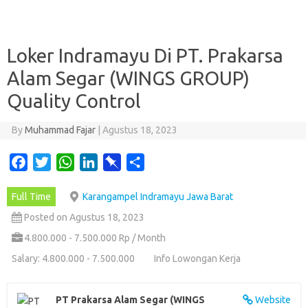
Loker Indramayu Di PT. Prakarsa
Alam Segar (WINGS GROUP)
Quality Control
By
Muhammad Fajar
|
Agustus 18, 2023
F
T
W
L
P
S
a
w
h
i
i
h
Full Time
Karangampel Indramayu Jawa Barat
c
i
a
n
n
a
e
t
t
k
b
r
Posted on Agustus 18, 2023
b
t
s
e
o
e
4.800.000 - 7.500.000 Rp / Month
o
e
A
d
a
Salary: 4.800.000 - 7.500.000
Info Lowongan Kerja
o
r
p
I
r
k
p
n
d
PT Prakarsa Alam Segar (WINGS
Website