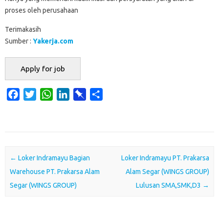
proses oleh perusahaan
Terimakasih
Sumber :
Yakerja.com
F
T
W
L
P
S
a
w
h
i
i
h
c
i
a
n
n
a
e
t
t
k
b
r
b
t
s
e
o
e
o
e
A
d
a
Post navigation
←
Loker Indramayu Bagian
Loker Indramayu PT. Prakarsa
o
r
p
I
r
Warehouse PT. Prakarsa Alam
Alam Segar (WINGS GROUP)
k
p
n
d
Segar (WINGS GROUP)
Lulusan SMA,SMK,D3
→