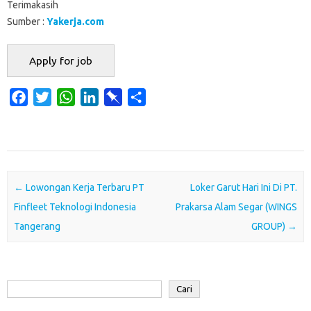
Terimakasih
Sumber :
Yakerja.com
F
T
W
L
P
S
a
w
h
i
i
h
c
i
a
n
n
a
e
t
t
k
b
r
b
t
s
e
o
e
o
e
A
d
a
Post navigation
←
Lowongan Kerja Terbaru PT
Loker Garut Hari Ini Di PT.
o
r
p
I
r
Finfleet Teknologi Indonesia
Prakarsa Alam Segar (WINGS
k
p
n
d
Tangerang
GROUP)
→
Cari
Cari