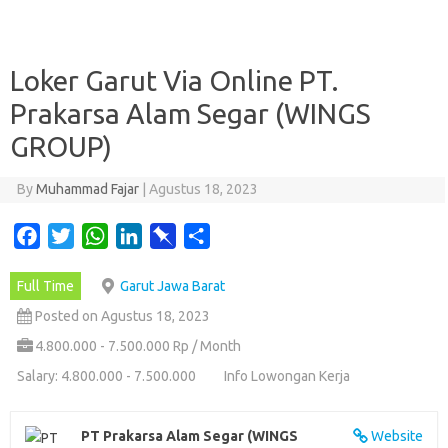
Loker Garut Via Online PT.
Prakarsa Alam Segar (WINGS
GROUP)
By
Muhammad Fajar
|
Agustus 18, 2023
F
T
W
L
P
S
a
w
h
i
i
h
Full Time
Garut Jawa Barat
c
i
a
n
n
a
e
t
t
k
b
r
Posted on Agustus 18, 2023
b
t
s
e
o
e
4.800.000 - 7.500.000 Rp / Month
o
e
A
d
a
Salary: 4.800.000 - 7.500.000
Info Lowongan Kerja
o
r
p
I
r
k
p
n
d
PT Prakarsa Alam Segar (WINGS
Website