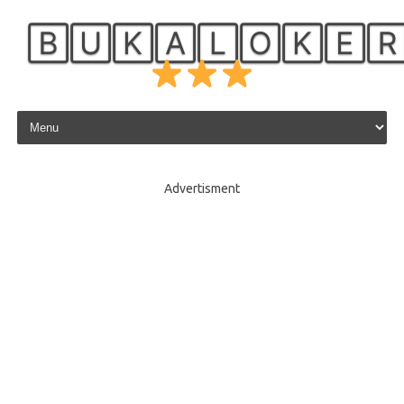
🄱🅄🄺🄰🄻🄾🄺🄴
Skip to content
Advertisment