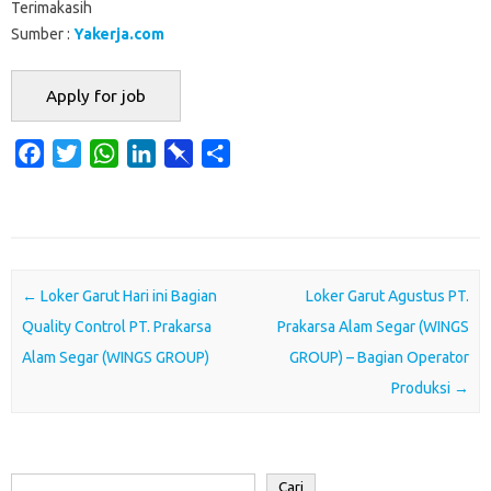
Terimakasih
Sumber :
Yakerja.com
F
T
W
L
P
S
a
w
h
i
i
h
c
i
a
n
n
a
e
t
t
k
b
r
b
t
s
e
o
e
o
e
A
d
a
Post navigation
←
Loker Garut Hari ini Bagian
Loker Garut Agustus PT.
o
r
p
I
r
Quality Control PT. Prakarsa
Prakarsa Alam Segar (WINGS
k
p
n
d
Alam Segar (WINGS GROUP)
GROUP) – Bagian Operator
Produksi
→
Cari
Cari