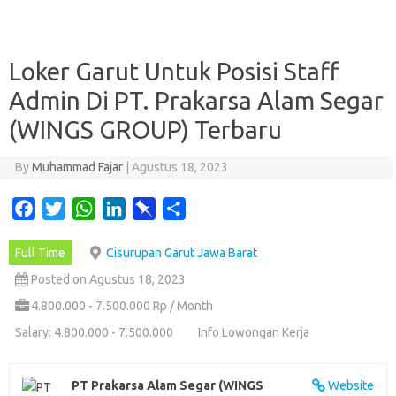
Loker Garut Untuk Posisi Staff
Admin Di PT. Prakarsa Alam Segar
(WINGS GROUP) Terbaru
By
Muhammad Fajar
|
Agustus 18, 2023
F
T
W
L
P
S
a
w
h
i
i
h
Full Time
Cisurupan Garut Jawa Barat
c
i
a
n
n
a
e
t
t
k
b
r
Posted on Agustus 18, 2023
b
t
s
e
o
e
4.800.000 - 7.500.000 Rp / Month
o
e
A
d
a
Salary: 4.800.000 - 7.500.000
Info Lowongan Kerja
o
r
p
I
r
k
p
n
d
PT Prakarsa Alam Segar (WINGS
Website