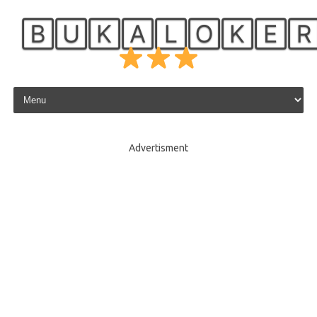
🄱🅄🄺🄰🄻🄾🄺🄴
Skip to content
Advertisment