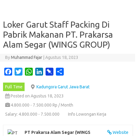
Loker Garut Staff Packing Di
Pabrik Makanan PT. Prakarsa
Alam Segar (WINGS GROUP)
By
Muhammad Fajar
|
Agustus 18, 2023
F
T
W
L
P
S
a
w
h
i
i
h
Full Time
Kadungora Garut Jawa Barat
c
i
a
n
n
a
e
t
t
k
b
r
Posted on Agustus 18, 2023
b
t
s
e
o
e
4.800.000 - 7.500.000 Rp / Month
o
e
A
d
a
Salary: 4.800.000 - 7.500.000
Info Lowongan Kerja
o
r
p
I
r
k
p
n
d
PT Prakarsa Alam Segar (WINGS
Website