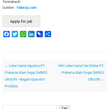
Terimakasih
Sumber :
Yakerja.com
F
T
W
L
P
S
a
w
h
i
i
h
c
i
a
n
n
a
e
t
t
k
b
r
b
t
s
e
o
e
o
e
A
d
a
Post navigation
←
Loker Garut Agustus PT.
Info Loker Garut Via Online PT.
o
r
p
I
r
Prakarsa Alam Segar (WINGS
Prakarsa Alam Segar (WINGS
k
p
n
d
GROUP) – Bagian Operator
GROUP)
→
Produksi
Cari
Cari