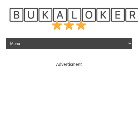
🄱🅄🄺🄰🄻🄾🄺🄴
Skip to content
Advertisment