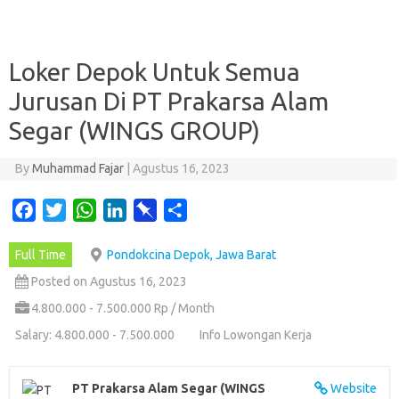
Loker Depok Untuk Semua
Jurusan Di PT Prakarsa Alam
Segar (WINGS GROUP)
By
Muhammad Fajar
|
Agustus 16, 2023
F
T
W
L
P
S
a
w
h
i
i
h
Full Time
Pondokcina Depok, Jawa Barat
c
i
a
n
n
a
e
t
t
k
b
r
Posted on Agustus 16, 2023
b
t
s
e
o
e
4.800.000 - 7.500.000 Rp / Month
o
e
A
d
a
Salary: 4.800.000 - 7.500.000
Info Lowongan Kerja
o
r
p
I
r
k
p
n
d
PT Prakarsa Alam Segar (WINGS
Website