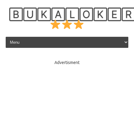
🄱🅄🄺🄰🄻🄾🄺🄴
Skip to content
Advertisment