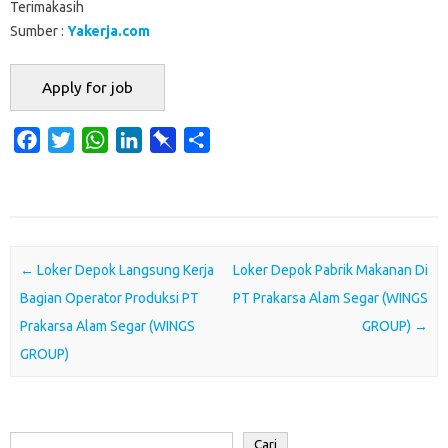
Terimakasih
Sumber :
Yakerja.com
F
T
W
L
P
S
a
w
h
i
i
h
c
i
a
n
n
a
e
t
t
k
b
r
b
t
s
e
o
e
o
e
A
d
a
Post navigation
←
Loker Depok Langsung Kerja
Loker Depok Pabrik Makanan Di
o
r
p
I
r
Bagian Operator Produksi PT
PT Prakarsa Alam Segar (WINGS
k
p
n
d
Prakarsa Alam Segar (WINGS
GROUP)
→
GROUP)
Cari
Cari