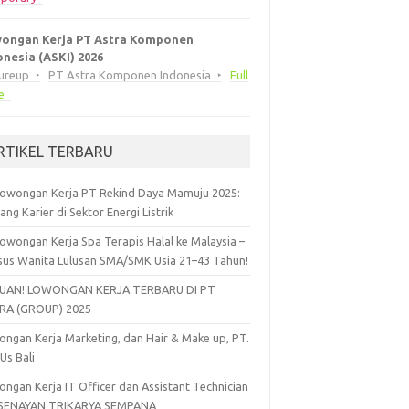
ongan Kerja PT Astra Komponen
onesia (ASKI) 2026
eureup
PT Astra Komponen Indonesia
Full
e
RTIKEL TERBARU
owongan Kerja PT Rekind Daya Mamuju 2025:
ang Karier di Sektor Energi Listrik
owongan Kerja Spa Terapis Halal ke Malaysia –
sus Wanita Lulusan SMA/SMK Usia 21–43 Tahun!
UAN! LOWONGAN KERJA TERBARU DI PT
RA (GROUP) 2025
ngan Kerja Marketing, dan Hair & Make up, PT.
 Us Bali
ngan Kerja IT Officer dan Assistant Technician
 SENAYAN TRIKARYA SEMPANA