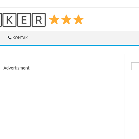
🄺🄴🅁
KONTAK
Cari
Advertisment