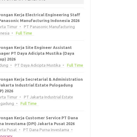
ongan Kerja Electrical Engineering Staff
Panasonic Manufacturing Indonesia 2026
arta Timur
PT Panasonic Manufacturing
onesia
Full Time
ongan Kerja Site Engineer Assistant
ager PT Daya Adicipta Mustika (Daya
up) 2026
dung
PT Daya Adicipta Mustika
Full Time
ongan Kerja Secretarial & Administration
Jakarta Industrial Estate Pulogadung
EP) 2026
arta Timur
PT Jakarta Industrial Estate
ogadung
Full Time
ongan Kerja Customer Service PT Dana
na Investama (DPI) Jakarta Pusat 2026
rta Pusat
PT Dana Purna Investama
porary