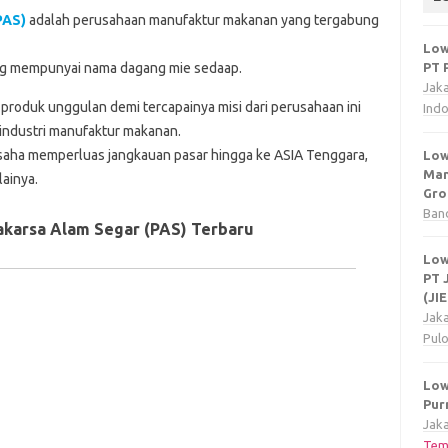
PAS)
adalah perusahaan manufaktur makanan yang tergabung
Low
ang mempunyai nama dagang mie sedaap.
PT 
Jak
produk unggulan demi tercapainya misi dari perusahaan ini
Ind
 industri manufaktur makanan.
usaha memperluas jangkauan pasar hingga ke ASIA Tenggara,
Low
Man
ainya.
Gro
Ban
akarsa Alam Segar (PAS) Terbaru
Low
PT 
(JI
Jak
Pul
Low
Pur
Jaka
Tem