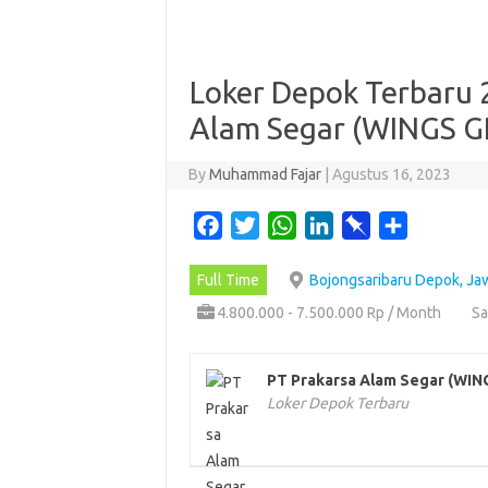
Loker Depok Terbaru 
Alam Segar (WINGS 
By
Muhammad Fajar
|
Agustus 16, 2023
F
T
W
L
P
S
a
w
h
i
i
h
Full Time
Bojongsaribaru Depok, Ja
c
i
a
n
n
a
e
t
t
k
b
r
4.800.000 - 7.500.000 Rp / Month
Sa
b
t
s
e
o
e
o
e
A
d
a
PT Prakarsa Alam Segar (WI
o
r
p
I
r
Loker Depok Terbaru
k
p
n
d