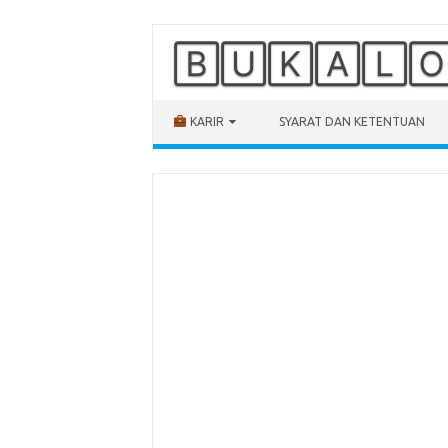
🄱🅄🄺🄰🄻
Skip to content
KARIR
SYARAT DAN KETENTUAN