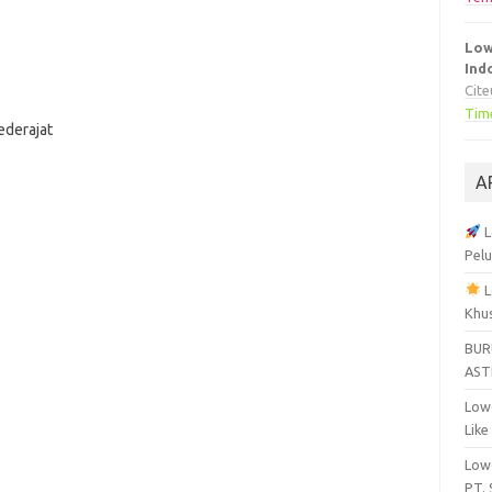
Low
Ind
Cit
Tim
ederajat
A
L
Pelu
L
Khu
BUR
AST
Lowo
Like
Lowo
PT.