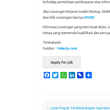
terhadap permintaan pembayaran atau inform
Jika Lowongan Kerja ini sudah Ditutup, Sila
atau klik Lowongan lainnya
DISINI
Informasi Lowongan yang kami muat disini, 
Hanya yang memenuhi kualifikasi dan persya
Terimakasih
Sumber :
Yakerja.com
F
T
W
L
P
S
a
w
h
i
i
h
c
i
a
n
n
a
e
t
t
k
b
r
b
t
s
e
o
e
o
e
A
d
a
Post navigation
←
Loker Depok Terdekat Bagian Operator