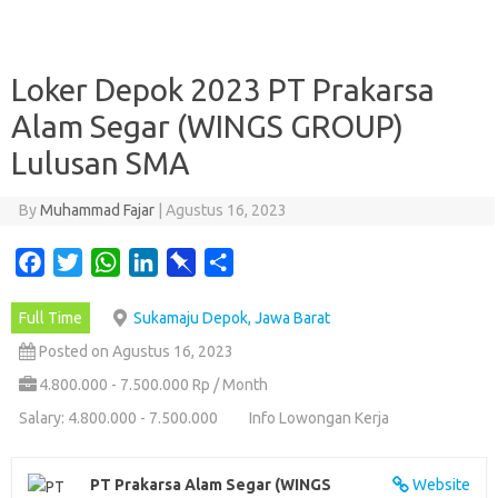
Loker Depok 2023 PT Prakarsa
Alam Segar (WINGS GROUP)
Lulusan SMA
By
Muhammad Fajar
|
Agustus 16, 2023
F
T
W
L
P
S
a
w
h
i
i
h
Full Time
Sukamaju Depok, Jawa Barat
c
i
a
n
n
a
e
t
t
k
b
r
Posted on Agustus 16, 2023
b
t
s
e
o
e
4.800.000 - 7.500.000 Rp / Month
o
e
A
d
a
Salary: 4.800.000 - 7.500.000
Info Lowongan Kerja
o
r
p
I
r
k
p
n
d
PT Prakarsa Alam Segar (WINGS
Website