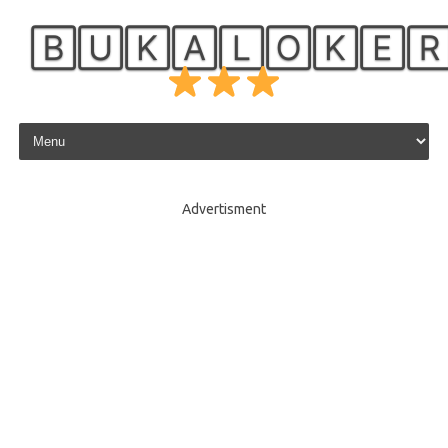
🄱🅄🄺🄰🄻🄾🄺🄴
Skip to content
Advertisment