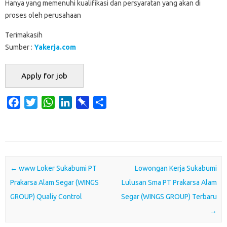
Hanya yang memenuhi kualifikasi dan persyaratan yang akan di
proses oleh perusahaan
Terimakasih
Sumber :
Yakerja.com
F
T
W
L
P
S
a
w
h
i
i
h
c
i
a
n
n
a
e
t
t
k
b
r
b
t
s
e
o
e
o
e
A
d
a
Post navigation
←
www Loker Sukabumi PT
Lowongan Kerja Sukabumi
o
r
p
I
r
Prakarsa Alam Segar (WINGS
Lulusan Sma PT Prakarsa Alam
k
p
n
d
GROUP) Qualiy Control
Segar (WINGS GROUP) Terbaru
→