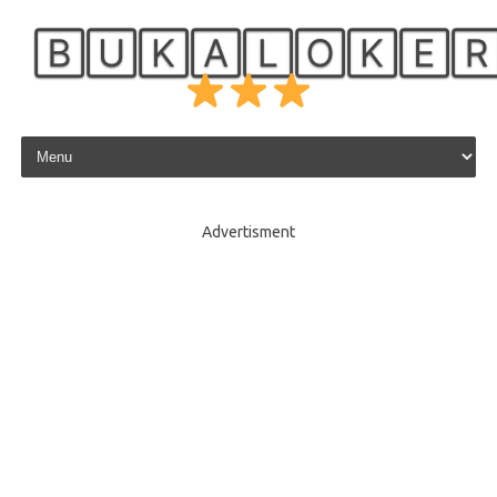
🄱🅄🄺🄰🄻🄾🄺🄴
Skip to content
Advertisment