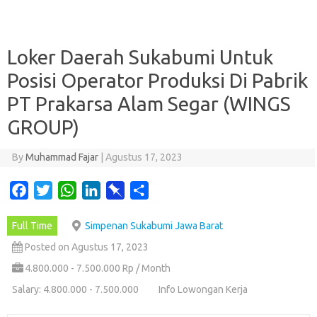
Loker Daerah Sukabumi Untuk
Posisi Operator Produksi Di Pabrik
PT Prakarsa Alam Segar (WINGS
GROUP)
By
Muhammad Fajar
|
Agustus 17, 2023
F
T
W
L
P
S
a
w
h
i
i
h
Full Time
Simpenan Sukabumi Jawa Barat
c
i
a
n
n
a
e
t
t
k
b
r
Posted on Agustus 17, 2023
b
t
s
e
o
e
4.800.000 - 7.500.000 Rp / Month
o
e
A
d
a
Salary: 4.800.000 - 7.500.000
Info Lowongan Kerja
o
r
p
I
r