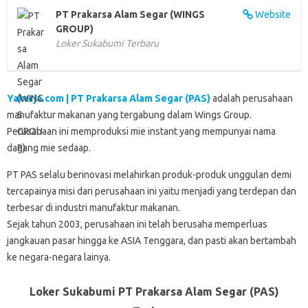
k
p
n
d
PT Prakarsa Alam Segar (WINGS
Website
GROUP)
Loker Sukabumi Terbaru
Yakerja.com | PT Prakarsa Alam Segar (PAS)
adalah perusahaan
manufaktur makanan yang tergabung dalam Wings Group.
Perusahaan ini memproduksi mie instant yang mempunyai nama
dagang mie sedaap.
PT PAS selalu berinovasi melahirkan produk-produk unggulan demi
tercapainya misi dari perusahaan ini yaitu menjadi yang terdepan dan
terbesar di industri manufaktur makanan.
Sejak tahun 2003, perusahaan ini telah berusaha memperluas
jangkauan pasar hingga ke ASIA Tenggara, dan pasti akan bertambah
ke negara-negara lainya.
Loker Sukabumi PT Prakarsa Alam Segar (PAS)