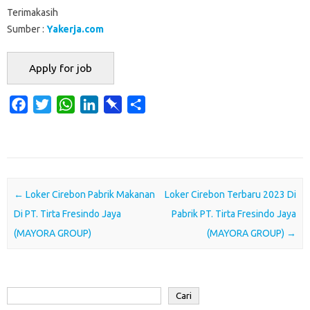
Terimakasih
Sumber :
Yakerja.com
F
T
W
L
P
S
a
w
h
i
i
h
c
i
a
n
n
a
e
t
t
k
b
r
b
t
s
e
o
e
o
e
A
d
a
Post navigation
←
Loker Cirebon Pabrik Makanan
Loker Cirebon Terbaru 2023 Di
o
r
p
I
r
Di PT. Tirta Fresindo Jaya
Pabrik PT. Tirta Fresindo Jaya
k
p
n
d
(MAYORA GROUP)
(MAYORA GROUP)
→
Cari
Cari