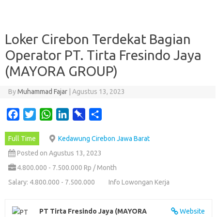
Loker Cirebon Terdekat Bagian
Operator PT. Tirta Fresindo Jaya
(MAYORA GROUP)
By
Muhammad Fajar
|
Agustus 13, 2023
F
T
W
L
P
S
a
w
h
i
i
h
Full Time
Kedawung Cirebon Jawa Barat
c
i
a
n
n
a
e
t
t
k
b
r
Posted on Agustus 13, 2023
b
t
s
e
o
e
4.800.000 - 7.500.000 Rp / Month
o
e
A
d
a
Salary: 4.800.000 - 7.500.000
Info Lowongan Kerja
o
r
p
I
r
k
p
n
d
PT Tirta Fresindo Jaya (MAYORA
Website