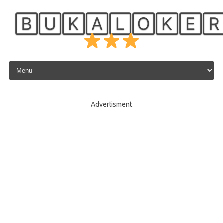
🄱🅄🄺🄰🄻🄾🄺🄴
Skip to content
Advertisment