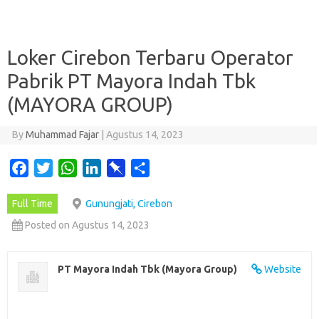
Loker Cirebon Terbaru Operator
Pabrik PT Mayora Indah Tbk
(MAYORA GROUP)
By
Muhammad Fajar
|
Agustus 14, 2023
F
T
W
L
P
S
a
w
h
i
i
h
Full Time
Gunungjati, Cirebon
c
i
a
n
n
a
e
t
t
k
b
r
Posted on Agustus 14, 2023
b
t
s
e
o
e
o
e
A
d
a
PT Mayora Indah Tbk (Mayora Group)
Website
o
r
p
I
r
k
p
n
d