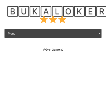
🄱🅄🄺🄰🄻🄾🄺🄴
Skip to content
Advertisment