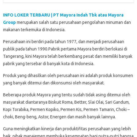
INFO LOKER TERBARU | PT Mayora Indah Tbk atau Mayora
Group
merupakan salah satu perusahaan pengolahan minuman dan
makanan terkemuka di Indonesia.
Perusahaan ini berdiri pada tahun 1977, dan menjadi perusahaan
publik pada tahun 1990.Pabrik pertama Mayora berdiri berlokasi di
Tangerang, kini Mayora telah berkembang pesat dan memiliki banyak
pabrik yang tersebar di banyak kota di Indonesia.
Produk yang dihasilkan oleh perusahaan ini adalah produk konsumen
yang banyak ditemui dan dikonsumsi oleh masyarakat.
Beberapa produk Mayora yang tentu sudah tidak asing ditemui oleh
masyarakat diantaranya Biskuit Roma, Better, Slai Olai, Sari Gandum,
Kopi Torabika, Permen Kopiko, Permen Kis, Permen Tamarin, Choki –
choki, Beng-beng, Astor, Energen dan masih banyak lainnya.
Guna meningkatkan kinerja dan produktifitas perusahaan yang lebih
baik, pihak manajemen membuka kesempatan bagi putra-putri bangsa