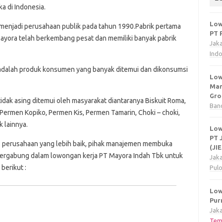
 di Indonesia.
Low
n menjadi perusahaan publik pada tahun 1990.Pabrik pertama
PT 
 Mayora telah berkembang pesat dan memiliki banyak pabrik
Jak
Ind
i adalah produk konsumen yang banyak ditemui dan dikonsumsi
Low
Man
Gro
dak asing ditemui oleh masyarakat diantaranya Biskuit Roma,
Ban
a, Permen Kopiko, Permen Kis, Permen Tamarin, Choki – choki,
 lainnya.
Low
PT 
as perusahaan yang lebih baik, pihak manajemen membuka
(JI
bergabung dalam lowongan kerja PT Mayora Indah Tbk untuk
Jak
berikut :
Pul
Low
Pur
Jaka
Tem