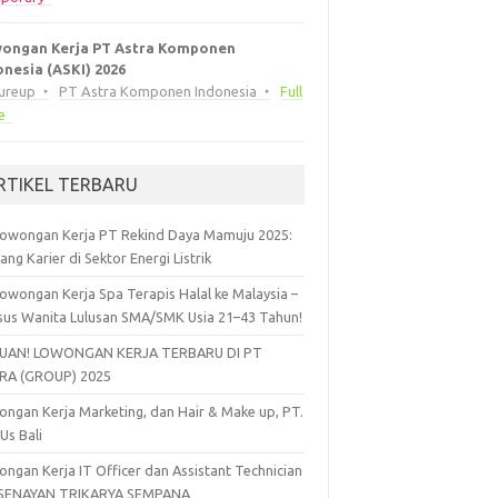
ongan Kerja PT Astra Komponen
onesia (ASKI) 2026
eureup
PT Astra Komponen Indonesia
Full
e
RTIKEL TERBARU
owongan Kerja PT Rekind Daya Mamuju 2025:
ang Karier di Sektor Energi Listrik
owongan Kerja Spa Terapis Halal ke Malaysia –
sus Wanita Lulusan SMA/SMK Usia 21–43 Tahun!
UAN! LOWONGAN KERJA TERBARU DI PT
RA (GROUP) 2025
ngan Kerja Marketing, dan Hair & Make up, PT.
 Us Bali
ngan Kerja IT Officer dan Assistant Technician
 SENAYAN TRIKARYA SEMPANA