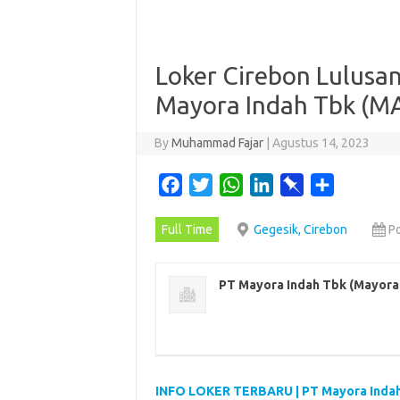
Loker Cirebon Lulusa
Mayora Indah Tbk (
By
Muhammad Fajar
|
Agustus 14, 2023
F
T
W
L
P
S
a
w
h
i
i
h
Full Time
Gegesik, Cirebon
P
c
i
a
n
n
a
e
t
t
k
b
r
b
t
s
e
o
e
PT Mayora Indah Tbk (Mayora
o
e
A
d
a
o
r
p
I
r
k
p
n
d
INFO LOKER TERBARU | PT Mayora Indah