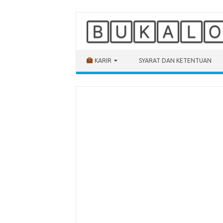
🄱🅄🄺🄰🄻
Skip to content
KARIR
SYARAT DAN KETENTUAN