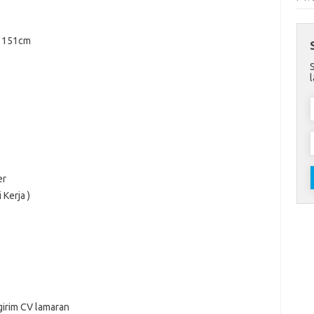
a 151cm
er
 Kerja )
girim CV lamaran