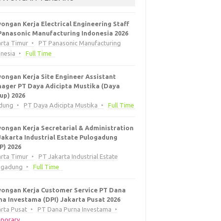
ongan Kerja Electrical Engineering Staff
Panasonic Manufacturing Indonesia 2026
arta Timur
PT Panasonic Manufacturing
onesia
Full Time
ongan Kerja Site Engineer Assistant
ager PT Daya Adicipta Mustika (Daya
up) 2026
dung
PT Daya Adicipta Mustika
Full Time
ongan Kerja Secretarial & Administration
Jakarta Industrial Estate Pulogadung
EP) 2026
arta Timur
PT Jakarta Industrial Estate
ogadung
Full Time
ongan Kerja Customer Service PT Dana
na Investama (DPI) Jakarta Pusat 2026
rta Pusat
PT Dana Purna Investama
porary