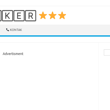
🄺🄴🅁
KONTAK
Cari
Advertisment