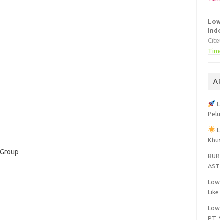
Low
Ind
Cit
Tim
A
L
Pelu
L
Khu
 Group
BUR
AST
Lowo
Like
Lowo
PT.