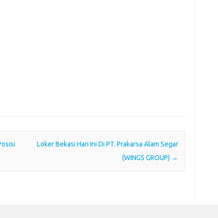
Posisi
Loker Bekasi Hari Ini Di PT. Prakarsa Alam Segar
(WINGS GROUP)
→