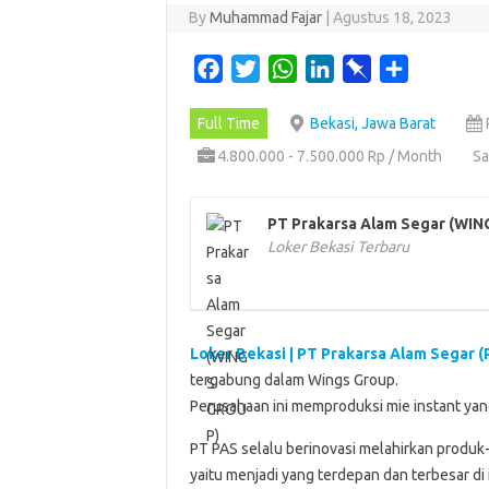
By
Muhammad Fajar
|
Agustus 18, 2023
F
T
W
L
P
S
a
w
h
i
i
h
Full Time
Bekasi, Jawa Barat
c
i
a
n
n
a
e
t
t
k
b
r
4.800.000 - 7.500.000 Rp / Month
Sa
b
t
s
e
o
e
o
e
A
d
a
PT Prakarsa Alam Segar (WI
o
r
p
I
r
Loker Bekasi Terbaru
k
p
n
d
Loker Bekasi | PT Prakarsa Alam Segar (
tergabung dalam Wings Group.
Perusahaan ini memproduksi mie instant y
PT PAS selalu berinovasi melahirkan produk-
yaitu menjadi yang terdepan dan terbesar di