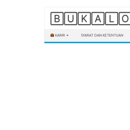
🄱🅄🄺🄰🄻
Skip to content
KARIR
SYARAT DAN KETENTUAN