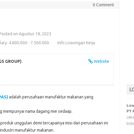
0 Comment
Posted on Agustus 18, 2023
lary: 4.800.000 - 7.500.000
Info Lowongan Kerja
NGS GROUP)
Website
L
PAS)
adalah perusahaan manufaktur makanan yang
Low
ang mempunyai nama dagang mie sedaap.
PT 
Jak
produk unggulan demi tercapainya misi dari perusahaan ini
Ind
 industri manufaktur makanan.