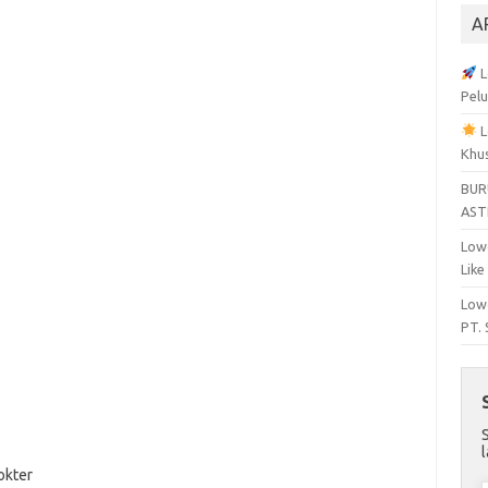
A
L
Pelu
L
Khu
BUR
AST
Lowo
Like
Lowo
PT.
okter