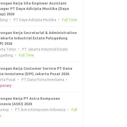
ongan Kerja Site Engineer Assistant
ager PT Daya Adicipta Mustika (Daya
up) 2026
dung
PT Daya Adicipta Mustika
Full Time
ongan Kerja Secretarial & Administration
Jakarta Industrial Estate Pulogadung
EP) 2026
arta Timur
PT Jakarta Industrial Estate
ogadung
Full Time
ongan Kerja Customer Service PT Dana
na Investama (DPI) Jakarta Pusat 2026
rta Pusat
PT Dana Purna Investama
porary
ongan Kerja PT Astra Komponen
onesia (ASKI) 2026
eureup
PT Astra Komponen Indonesia
Full
e