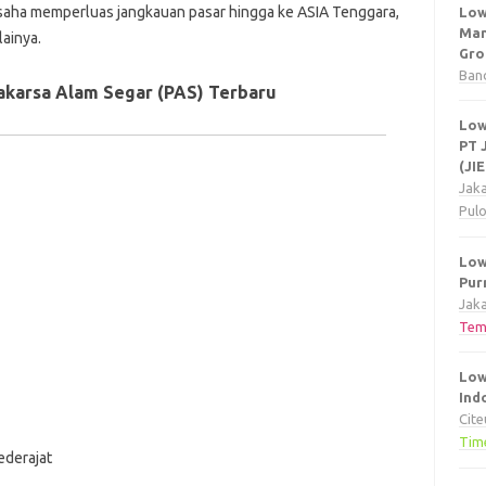
usaha memperluas jangkauan pasar hingga ke ASIA Tenggara,
Low
Man
ainya.
Gro
Ban
akarsa Alam Segar (PAS) Terbaru
Low
PT 
(JI
Jak
Pul
Low
Pur
Jaka
Tem
Low
Ind
Cit
Tim
ederajat