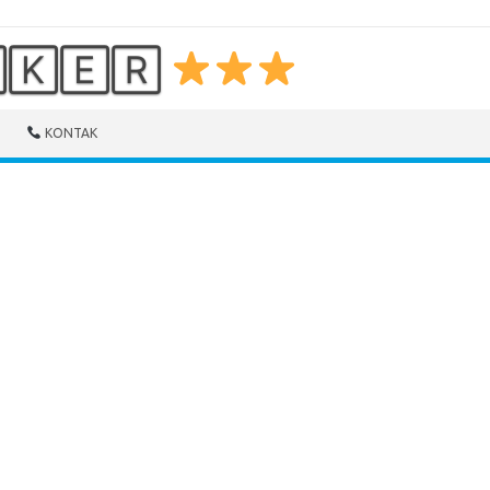
🄺🄴🅁
KONTAK